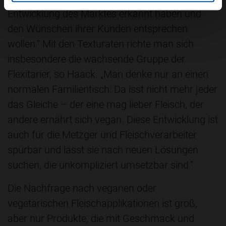
Entwicklung des Marktes erkannt haben und
den Wünschen ihrer Kunden entsprechen
wollen.“ Mit den Texturaten richte man sich
insbesondere die wachsende Gruppe der
Flexitarier, so Haack. „Man denke nur an einen
normalen Familientisch: Da isst nicht mehr jeder
das Gleiche – der eine mag lieber Fleisch, der
andere ernährt sich vegan. Diese Entwicklung ist
auch für die Metzger und Fleischverarbeiter
spürbar und lässt sie nach neuen Lösungen
suchen, die unkompliziert umsetzbar sind.“
Die Nachfrage nach veganen oder
vegetarischen Fleischapplikationen ist groß,
aber nur Produkte, die mit Geschmack und