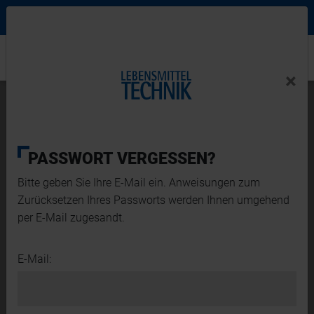
Ne
Login Menu
×
Home
×
Home
News-Detail
Authentische Textur, einfache Verarbeitung
PASSWORT VERGESSEN?
Bitte geben Sie Ihre E-Mail ein. Anweisungen zum
Zurücksetzen Ihres Passworts werden Ihnen umgehend
per E-Mail zugesandt.
E-Mail: