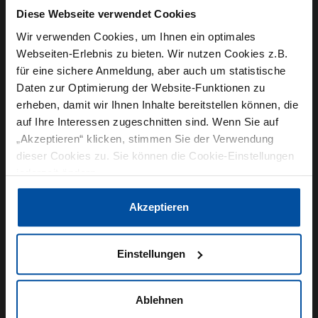
Am GoodMills Innovation-Stand, der im Stile
Diese Webseite verwendet Cookies
einer vegetarischen Metzgertheke gehalten war,
Wir verwenden Cookies, um Ihnen ein optimales
war das Interesse der Branche deutlich spürbar.
Webseiten-Erlebnis zu bieten. Wir nutzen Cookies z.B.
Handwerk wie Industrie überzeugten sich
für eine sichere Anmeldung, aber auch um statistische
Daten zur Optimierung der Website-Funktionen zu
anhand von Applikationsmustern wie Burger,
erheben, damit wir Ihnen Inhalte bereitstellen können, die
Chicken Nuggets oder Schnitzeln vom
auf Ihre Interessen zugeschnitten sind. Wenn Sie auf
authentischen Biss und der fleischähnlichen
„Akzeptieren“ klicken, stimmen Sie der Verwendung
Textur der Alternativen.
dieser Cookies zu. Sie können die Cookie-Einstellungen
jederzeit ändern.
Katharina Ursula Haack, Produktmanagerin
Datenschutzerklärung
|
Impressum
Akzeptieren
Vitatex, dazu: „Wir waren dieses Jahr das erste
Mal als Aussteller auf der IFFA und sind
angenehm überrascht, wie offen man für
Einstellungen
pflanzliche Fleischalternativen war. Wir haben
viele interessante Gespräche mit Menschen aus
Ablehnen
dem Fleischerei-Umfeld geführt, die die