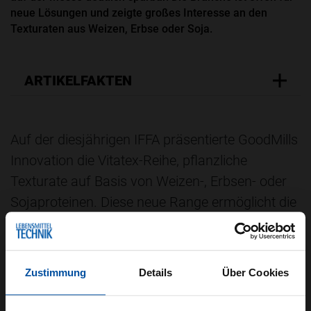
neue Lösungen und zeigte großes Interesse an den
Texturaten aus Weizen, Erbse oder Soja.
ARTIKELFAKTEN
Auf der diesjährigen IFFA präsentierte GoodMills
Innovation die Vitatex-Reihe, pflanzliche
Texturate auf Basis von Weizen-, Erbsen- oder
Sojaproteinen. Diese neue Range ermöglicht die
authentische Nachbildung verschiedener
Fleisch-Konzepte und kann auf bestehenden
Anlagen ohne große Investitionen oder
Zustimmung
Details
Über Cookies
Umstellungen verarbeitet werden.