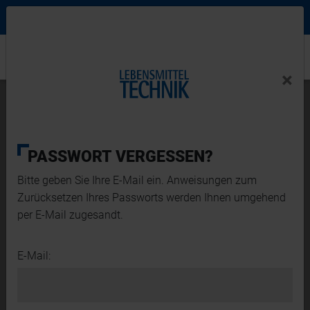
Ne
Login Menu
×
Home
×
Home
News-Detail
Kreiskolbenpumpe für viskose Chemikalien
PASSWORT VERGESSEN?
Bitte geben Sie Ihre E-Mail ein. Anweisungen zum
Zurücksetzen Ihres Passworts werden Ihnen umgehend
per E-Mail zugesandt.
E-Mail: