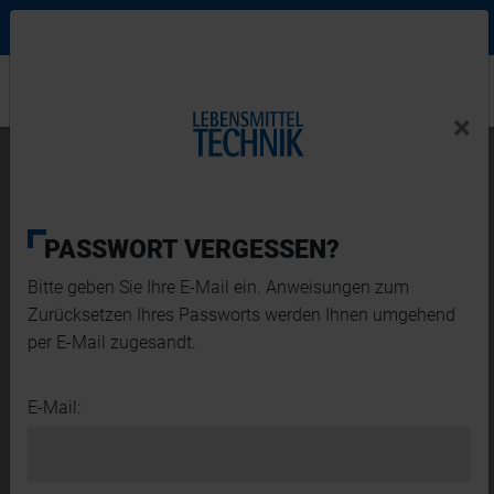
Ne
Login Menu
×
Home
×
Home
News-Detail
Neues Entwicklungszentrum für
Pulvertechnologie eröffnet
PASSWORT VERGESSEN?
Bitte geben Sie Ihre E-Mail ein. Anweisungen zum
Zurücksetzen Ihres Passworts werden Ihnen umgehend
per E-Mail zugesandt.
E-Mail: