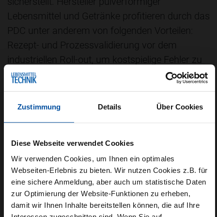
sicherstellt. Hersteller pulverförmiger
Lebensmittel und Getränke profitieren durch das
PDC unter anderem von folgenden Vorteilen:
Rezept- und Prozessvalidierung vor dem
industriellen Roll-out, um kostspielige Fehler zu
vermeiden und die Produktqualität zu sichern.
Reduzierte Entwicklungskosten und
Produktverluste bei gleichzeitig höherem Ertrag
Zustimmung
Details
Über Cookies
und schnellerer Markteinführung. Tests mit
sensiblen oder hochwertigen Zutaten unter
Diese Webseite verwendet Cookies
nahezu realen Produktionsbedingungen, um
Wir verwenden Cookies, um Ihnen ein optimales
Ausschuss zu minimieren und Stillstandzeiten
Webseiten-Erlebnis zu bieten. Wir nutzen Cookies z.B. für
zu vermeiden. Erfüllung von
eine sichere Anmeldung, aber auch um statistische Daten
Nachhaltigkeitszielen durch
zur Optimierung der Website-Funktionen zu erheben,
ressourcenschonende und effiziente
damit wir Ihnen Inhalte bereitstellen können, die auf Ihre
Interessen zugeschnitten sind. Wenn Sie auf