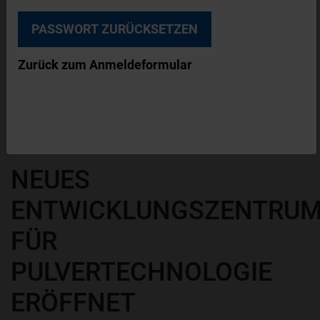
© Tetra Pak
Zurück zum Anmeldeformular
Das neue Product Development Centre von
Tetra Pak verfügt über eine voll ausgestattete
Pilotanlage mit modernster Pulvertechnologie.
PRODUKTION
NEWS
NEUES
ENTWICKLUNGSZENTRU
FÜR
PULVERTECHNOLOGIE
ERÖFFNET