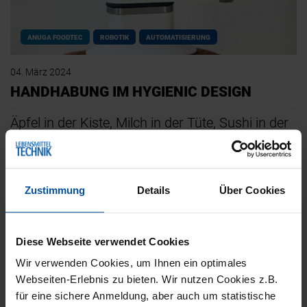
ANUGA FOODTEC
ROBOTIK
AUTOMATISIERUNG
04. März 2024
HANDHABUNG IM HYGIENIC DESIGN
Äpfel in der Kiste, Milch in der Tüte, Sushi in der
Box und Mayonnaise im Fünf-Kilogramm-Eimer
– Lebensmittelverpackungen sind so vielfältig
wie die…
Zustimmung
Details
Über Cookies
Diese Webseite verwendet Cookies
Wir verwenden Cookies, um Ihnen ein optimales
Webseiten-Erlebnis zu bieten. Wir nutzen Cookies z.B.
für eine sichere Anmeldung, aber auch um statistische