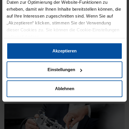
Daten zur Optimierung der Website-Funktionen zu
erheben, damit wir Ihnen Inhalte bereitstellen können, die
auf Ihre Interessen zugeschnitten sind. Wenn Sie auf
ANUGA FOODTEC
MESSTECHNIK
„Akzeptieren“ klicken, stimmen Sie der Verwendung
dieser Cookies zu. Sie können die Cookie-Einstellungen
29. Februar 2024
jederzeit ändern.
HYPERSPEKTRALE ANALYSE FÜR MEHR
SICHERHEIT
Datenschutzerklärung
|
Impressum
Akzeptieren
Xnext hat XSpectra entwickelt, eine innovative
Einstellungen
Inspektionstechnologie, die in der Lage ist, die
Lebensmittelsicherheit erheblich zu verbessern,
indem…
Ablehnen