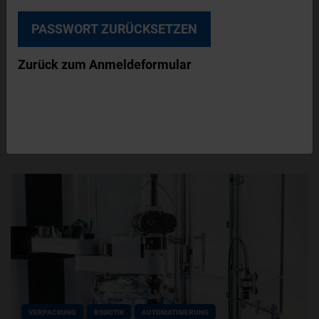
30. Juni 2021
KLEINE KRAFTPAKETE VERRINGERN DEN
FOOTPRINT
Zurück zum Anmeldeformular
Seine Serie motorintegrierter Antriebe hat B&R
um zwei besonders kompakte Varianten
erweitert. Die neuen Geräte verfügen über einen
leistungsstarken…
VERPACKUNG
ROBOTIK
AUTOMATISIERUNG