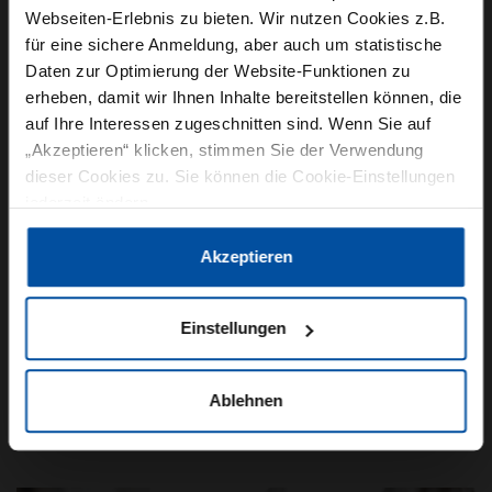
Webseiten-Erlebnis zu bieten. Wir nutzen Cookies z.B.
für eine sichere Anmeldung, aber auch um statistische
Daten zur Optimierung der Website-Funktionen zu
erheben, damit wir Ihnen Inhalte bereitstellen können, die
auf Ihre Interessen zugeschnitten sind. Wenn Sie auf
„Akzeptieren“ klicken, stimmen Sie der Verwendung
AUTOMATISIERUNG
INTRALOGISTIK
dieser Cookies zu. Sie können die Cookie-Einstellungen
jederzeit ändern.
18. Juni 2021
DEMATIC PRÄSENTIERT ONLINETOOL FÜR
Datenschutzerklärung
|
Impressum
Akzeptieren
DIE AUTOMATISIERUNG
Einstellungen
Dematic hat ein Onlinetool für
Automatisierungslösungen eingeführt. Das
Conveyor ConfiKIT verschlankt die Prozesse
Ablehnen
rund um die Angebotserstellung von…