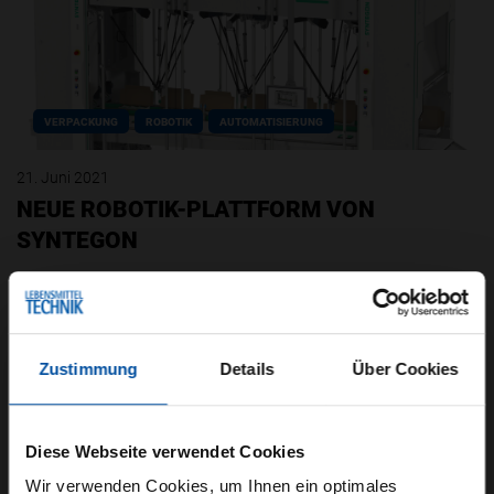
VERPACKUNG
ROBOTIK
AUTOMATISIERUNG
21. Juni 2021
NEUE ROBOTIK-PLATTFORM VON
SYNTEGON
Hersteller von Lebensmitteln bauen vermehrt
auf Robotik-Lösungen, um Prozessschritte oder
auch ganze Systeme zu automatisieren.
Zustimmung
Details
Über Cookies
Syntegon Technology…
Diese Webseite verwendet Cookies
Wir verwenden Cookies, um Ihnen ein optimales