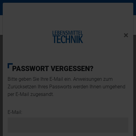
Ne
Login Menu
×
Home
×
Home
News-Schlagwort
PASSWORT VERGESSEN?
Bitte geben Sie Ihre E-Mail ein. Anweisungen zum
Zurücksetzen Ihres Passworts werden Ihnen umgehend
per E-Mail zugesandt.
E-Mail:
AUTOMATISIERUNG
INTRALOGISTIK
PRODUKTE