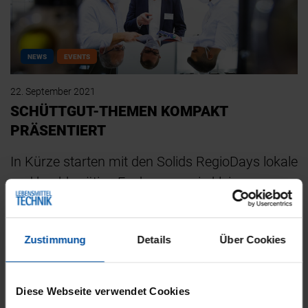
NEWS
EVENTS
22. September 2021
SCHÜTTGUT-THEMEN KOMPAKT
PRÄSENTIERT
In Kürze starten mit den Solids RegioDays lokale
und hochkarätige Fachmessen in kleinem
Format. Bereits am 6. Oktober zeigen
ausgewählte Vertreter der…
Zustimmung
Details
Über Cookies
Diese Webseite verwendet Cookies