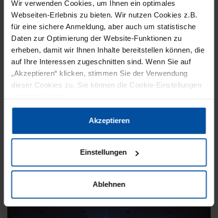
Wir verwenden Cookies, um Ihnen ein optimales
Webseiten-Erlebnis zu bieten. Wir nutzen Cookies z.B.
für eine sichere Anmeldung, aber auch um statistische
Daten zur Optimierung der Website-Funktionen zu
erheben, damit wir Ihnen Inhalte bereitstellen können, die
VERPACKUNG
EVENTS
auf Ihre Interessen zugeschnitten sind. Wenn Sie auf
„Akzeptieren“ klicken, stimmen Sie der Verwendung
21. September 2021
dieser Cookies zu. Sie können die Cookie-Einstellungen
ONLINE-SPECIAL MACHT FACHPACK-
jederzeit ändern.
BESUCH NOCH EFFIZIENTER
Datenschutzerklärung
|
Impressum
Akzeptieren
Wenn die Fachpack vom 28. bis 30. September
wieder ihre Tore öffnet, können sich
Einstellungen
Besucher*innen noch effizienter und
zielgerichteter über Neuheiten…
Ablehnen