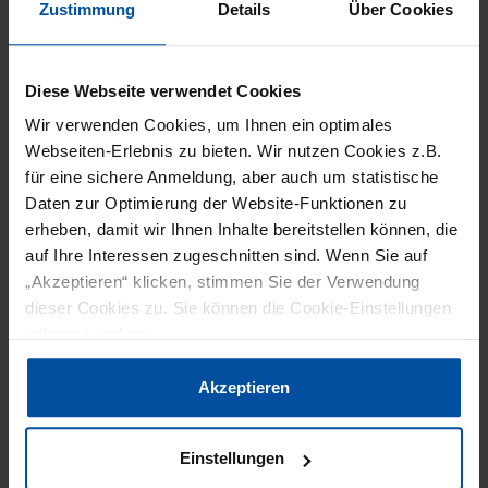
Zustimmung
Details
Über Cookies
19. November 2020
AUGEN AUF BEIM ROHSTOFFKAUF
Diese Webseite verwendet Cookies
Gestreckt, gepanscht, verunreinigt, falsch oder
Wir verwenden Cookies, um Ihnen ein optimales
unzureichend deklariert: Vieles, was heute im
Webseiten-Erlebnis zu bieten. Wir nutzen Cookies z.B.
für eine sichere Anmeldung, aber auch um statistische
stationären oder Online-Handel verkauft wird, ist
Daten zur Optimierung der Website-Funktionen zu
unterm…
erheben, damit wir Ihnen Inhalte bereitstellen können, die
auf Ihre Interessen zugeschnitten sind. Wenn Sie auf
„Akzeptieren“ klicken, stimmen Sie der Verwendung
dieser Cookies zu. Sie können die Cookie-Einstellungen
jederzeit ändern.
Datenschutzerklärung
|
Impressum
Akzeptieren
Einstellungen
FOOD DESIGN
TITELSTORY