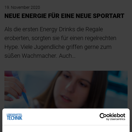
19. November 2020
NEUE ENERGIE FÜR EINE NEUE SPORTART
Als die ersten Energy Drinks die Regale
eroberten, sorgten sie für einen regelrechten
Hype. Viele Jugendliche griffen gerne zum
süßen Wachmacher. Auch…
FOOD DESIGN