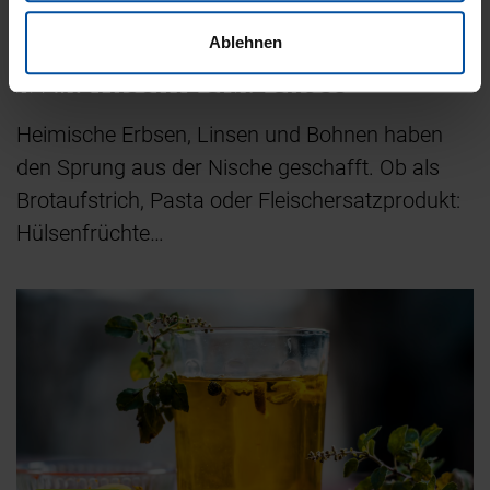
Ablehnen
19. November 2020
KLEINE FRÜCHTE GANZ GROSS
Heimische Erbsen, Linsen und Bohnen haben
den Sprung aus der Nische geschafft. Ob als
Brotaufstrich, Pasta oder Fleischersatzprodukt:
Hülsenfrüchte…