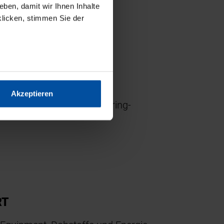
ben, damit wir Ihnen Inhalte
klicken, stimmen Sie der
ellt das führende
Akzeptieren
ersion 21 seines Engineering-
RT