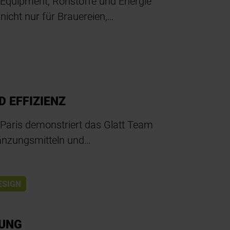
 Equipment, Rohstoffe und Energie
 nicht nur für Brauereien,…
 EFFIZIENZ
 Paris demonstriert das Glatt Team
gänzungsmitteln und…
ESIGN
LUNG