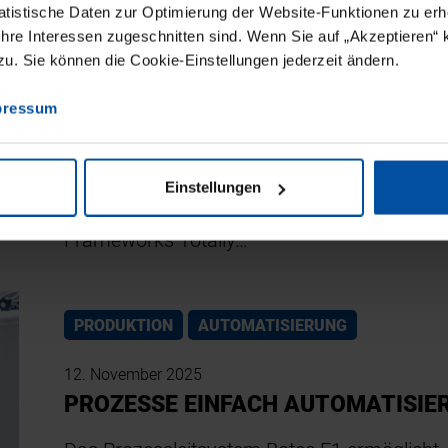
tistische Daten zur Optimierung der Website-Funktionen zu erhe
 Ihre Interessen zugeschnitten sind. Wenn Sie auf „Akzeptieren“ 
PRODUKTION
AUTOMATISIERUNG
. Sie können die Cookie-Einstellungen jederzeit ändern.
12. November 2025
pressum
MEHR EFFIZIENZ IM ENGINEERING
Auf der Smart Production Solutions (SPS) st
Einstellungen
Technologieunternehmen Siemens die neue V
Frameworks Totally…
PRODUKTION
AUTOMATISIERUNG
12. November 2025
PROZESSE EINFACH AUTOMATISIE