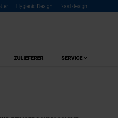
tter
Hygienic Design
food design
×
ZULIEFERER
SERVICE