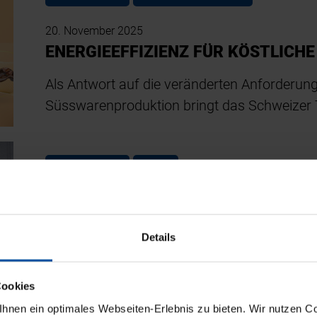
20. November 2025
ENERGIEEFFIZIENZ FÜR KÖSTLICHE
Als Antwort auf die veränderten Anforderun
Süsswarenproduktion bringt das Schweizer
PRODUKTION
NEWS
18. November 2025
NEUES ENTWICKLUNGSZENTRUM F
Details
ERÖFFNET
Ein neues Product Development Centre für P
Cookies
von Tetra Pak im französischen Cholet eröffn
nen ein optimales Webseiten-Erlebnis zu bieten. Wir nutzen Coo