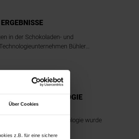
 ERGEBNISSE
gen in der Schokoladen- und
 Technologieunternehmen Bühler…
ÜR PULVERTECHNOLOGIE
Über Cookies
ulverprozesse und -technologie wurde
et. Ziel der Einrichtung…
kies z.B. für eine sichere