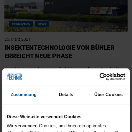
PRODUKTION
NEWS
26. März 2021
INSEKTENTECHNOLOGIE VON BÜHLER
ERREICHT NEUE PHASE
Insekten spielen eine Schlüsselrolle beim Aufbau
nachhaltigerer Wertschöpfungsketten für die
Hühner- und Fischzucht. Jetzt kündigt Bühler
Zustimmung
Details
Über Cookies
einen…
Diese Webseite verwendet Cookies
Wir verwenden Cookies, um Ihnen ein optimales