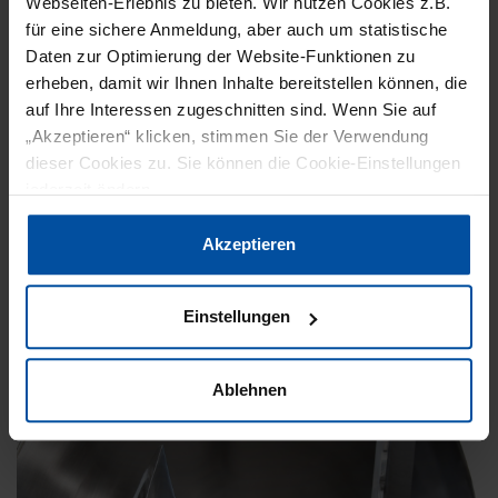
Webseiten-Erlebnis zu bieten. Wir nutzen Cookies z.B.
für eine sichere Anmeldung, aber auch um statistische
Daten zur Optimierung der Website-Funktionen zu
erheben, damit wir Ihnen Inhalte bereitstellen können, die
auf Ihre Interessen zugeschnitten sind. Wenn Sie auf
„Akzeptieren“ klicken, stimmen Sie der Verwendung
PRODUKTION
PRODUKTE
dieser Cookies zu. Sie können die Cookie-Einstellungen
jederzeit ändern.
26. März 2021
SCHNELLE UND PRÄZISE ABFÜLLUNG
Datenschutzerklärung
|
Impressum
Akzeptieren
In hygienischen und aseptischen
Abfüllprozessen werden häufig
Einstellungen
Drehkolbenpumpen eingesetzt. Mit dem vom
Ingelfinger Ventilspezialisten Gemü…
Ablehnen