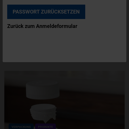
26. April 2021
GEA MIT NEUEM SKINVERPACKER
GEA erweitert sein Sortiment um einen
Zurück zum Anmeldeformular
Thermoformer mit neuer
Skinverpackungstechnik. Der PowerPak
SKIN.50 ist GEAs neues Hochleistungssystem
zum…
VERPACKUNG
PRODUKTE