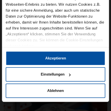
Webseiten-Erlebnis zu bieten. Wir nutzen Cookies z.B.
für eine sichere Anmeldung, aber auch um statistische
Daten zur Optimierung der Website-Funktionen zu
erheben, damit wir Ihnen Inhalte bereitstellen können, die
VERPACKUNG
NEWS
auf Ihre Interessen zugeschnitten sind. Wenn Sie auf
„Akzeptieren“ klicken, stimmen Sie der Verwendung
31. März 2021
dieser Cookies zu. Sie können die Cookie-Einstellungen
KRONES UNTER DEN TOP 50
jederzeit ändern.
KLIMABEWUSSTEN UNTERNEHMEN
Datenschutzerklärung
|
Impressum
Akzeptieren
In einer unabhängigen Erhebung hat Statista,
einer der führenden Anbieter für Markt- und
Einstellungen
Konsumentendaten, gemeinsam mit dem
Wirtschaftsmagazin…
Ablehnen