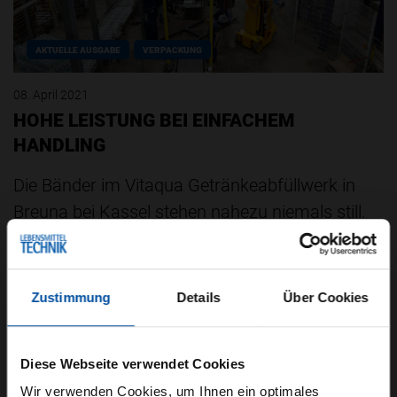
AKTUELLE AUSGABE
VERPACKUNG
08. April 2021
HOHE LEISTUNG BEI EINFACHEM
HANDLING
Die Bänder im Vitaqua Getränkeabfüllwerk in
Breuna bei Kassel stehen nahezu niemals still.
Das zur Brandenburger Urstromquelle gehörige
Unternehmen…
Zustimmung
Details
Über Cookies
Diese Webseite verwendet Cookies
Wir verwenden Cookies, um Ihnen ein optimales