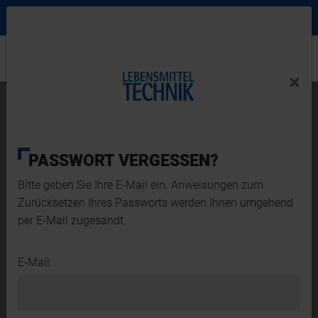
Ne
Login Menu
×
Home
×
Home
News-Schlagwort
PASSWORT VERGESSEN?
Bitte geben Sie Ihre E-Mail ein. Anweisungen zum
Zurücksetzen Ihres Passworts werden Ihnen umgehend
per E-Mail zugesandt.
E-Mail:
VERPACKUNG
PRODUKTE