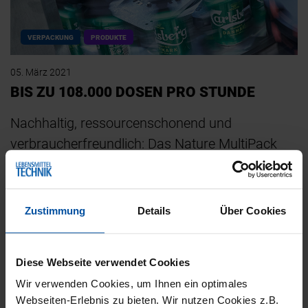
VERPACKUNG
PRODUKTE
05. März 2021
BIS ZU 108.000 DOSEN PRO STUNDE
Nachhaltig, ressourcenschonend und
verbraucherfreundlich: Das Nature MultiPack
von KHS verbindet Getränkebehälter anstatt mit
Schrumpffolie durch…
Zustimmung
Details
Über Cookies
Diese Webseite verwendet Cookies
Wir verwenden Cookies, um Ihnen ein optimales
Webseiten-Erlebnis zu bieten. Wir nutzen Cookies z.B.