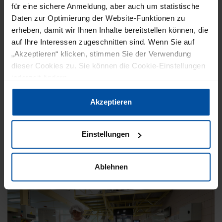
für eine sichere Anmeldung, aber auch um statistische
Daten zur Optimierung der Website-Funktionen zu
erheben, damit wir Ihnen Inhalte bereitstellen können, die
VERPACKUNG
NEWS
auf Ihre Interessen zugeschnitten sind. Wenn Sie auf
„Akzeptieren“ klicken, stimmen Sie der Verwendung
23. Februar 2021
dieser Cookies zu. Sie können die Cookie-Einstellungen
SAPPI UND SYNTEGON BÜNDELN IHRE
jederzeit ändern.
KRÄFTE
Datenschutzerklärung
|
Impressum
Akzeptieren
Der Druck auf die Markenartikler und damit auf
die Verpackungsbranche seitens Konsumenten,
Einstellungen
Handel und Gesetzgeber, ressourcenschonende
Materialien und…
Ablehnen