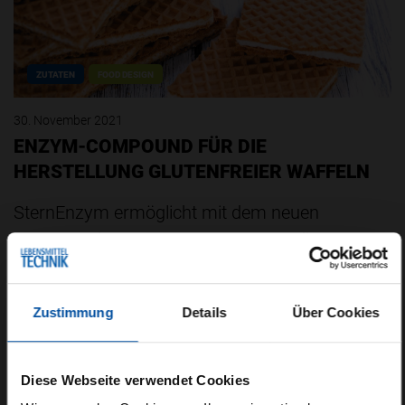
ZUTATEN
FOOD DESIGN
30. November 2021
ENZYM-COMPOUND FÜR DIE
HERSTELLUNG GLUTENFREIER WAFFELN
SternEnzym ermöglicht mit dem neuen
Compound Sternzym GA 31077 GF die
Herstellung von qualitativ hochwertigen
glutenfreien Waffelblättern. Mithilfe…
Zustimmung
Details
Über Cookies
Diese Webseite verwendet Cookies