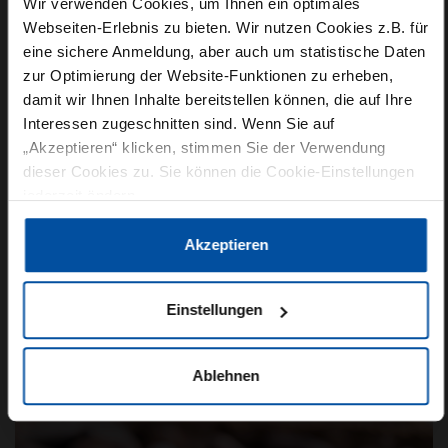
Wir verwenden Cookies, um Ihnen ein optimales
Webseiten-Erlebnis zu bieten. Wir nutzen Cookies z.B. für
eine sichere Anmeldung, aber auch um statistische Daten
zur Optimierung der Website-Funktionen zu erheben,
damit wir Ihnen Inhalte bereitstellen können, die auf Ihre
Interessen zugeschnitten sind. Wenn Sie auf
AKTUELLES MAGAZIN
ZUTATEN
FOOD DESIGN
„Akzeptieren“ klicken, stimmen Sie der Verwendung
dieser Cookies zu. Sie können die Cookie-Einstellungen
15. November 2021
jederzeit ändern.
GESUNDE SEHNEN UND BÄNDER
Eine hohe Leistung kann nur erbracht werden,
Datenschutzerklärung
|
Impressum
Akzeptieren
wenn Sportler verletzungs- und schmerzfrei
sind. Und genau für diese Bereiche gibt es
Einstellungen
bislang kaum…
Ablehnen