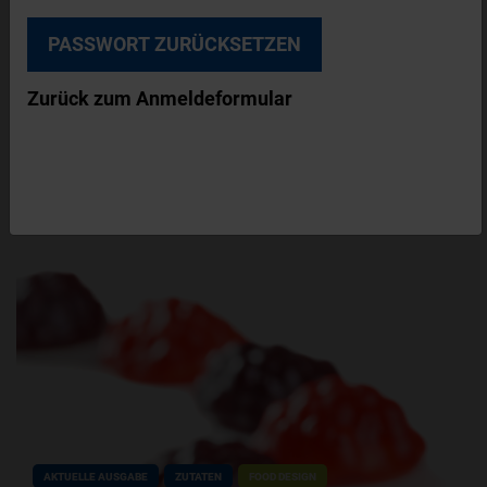
16. Dezember 2021
VERBESSERUNG DER FUNKTIONALITÄT
VON INSTANTPULVERN
Zurück zum Anmeldeformular
Ob Babynahrung, Sportlerdrinks oder Diät-
Shakes, Soßen oder Dressings – nicht nur
Inhaltsstoffe entscheiden, ob sich ein Produkt
beim Konsumenten…
AKTUELLE AUSGABE
ZUTATEN
FOOD DESIGN