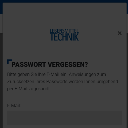
Ne
Login Menu
×
Home
×
Home
News-Schlagwort
PASSWORT VERGESSEN?
Bitte geben Sie Ihre E-Mail ein. Anweisungen zum
Zurücksetzen Ihres Passworts werden Ihnen umgehend
per E-Mail zugesandt.
E-Mail:
ZUTATEN
FOOD DESIGN