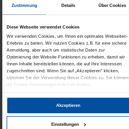
Zustimmung
Details
Über Cookies
Diese Webseite verwendet Cookies
PRODUKTION
PRODUKTE
Wir verwenden Cookies, um Ihnen ein optimales Webseiten-
13. Juli 2021
Erlebnis zu bieten. Wir nutzen Cookies z.B. für eine sichere
AXFLOW STELLT NEUEN HOMOGENISATOR
Anmeldung, aber auch um statistische Daten zur
Optimierung der Website-Funktionen zu erheben, damit wir
VOR
Ihnen Inhalte bereitstellen können, die auf Ihre Interessen
AxFlow vertreibt ab sofort den neuen APV Pilot
zugeschnitten sind. Wenn Sie auf „Akzeptieren“ klicken,
stimmen Sie der Verwendung dieser Cookies zu. Sie können
4T Homogenisator für den Kleinserien- und
die Cookie-Einstellungen jederzeit ändern.
Laborbetrieb in der Lebensmittel-, Getränke-
und…
Datenschutzerklärung
|
Impressum
Akzeptieren
Einstellungen