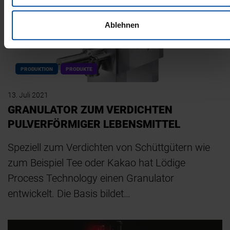
Ablehnen
PRODUKTION
PRODUKTE
13. Juli 2021
GRANULATOR ZUM VERDICHTEN
PULVERFÖRMIGER LEBENSMITTEL
Speziell zum Verdichten von Schüttgütern wie
zum Beispiel Tee oder Kakao hat Lödige
Process Technology einen Granulator
entwickelt. Die Basis bildet…