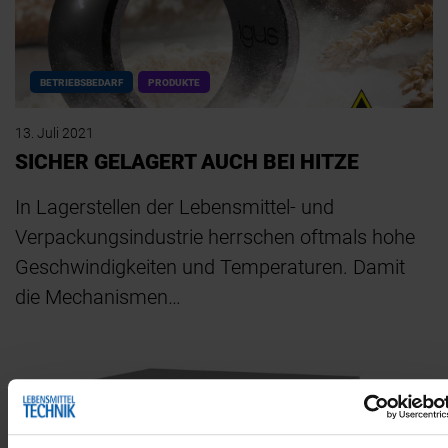
BETRIEBSBEDARF
PRODUKTE
13. Juli 2021
SICHER GELAGERT AUCH BEI HITZE
In Lagerstellen der Lebensmittel- und
Verpackungsindustrie herrschen oftmals hohe
Geschwindigkeiten und Temperaturen. Damit
die Mechanismen…