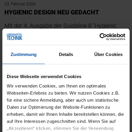
23. Februar 2026
HYGIENIC DESIGN NEU GEDACHT
Mit der 4. Ausgabe der Guideline 8 "Hygienic
Design Principles" hat die European Hygienic
Engineering and Design Group (EHEDG) ihr
Basisdokument…
Zustimmung
Details
Über Cookies
Diese Webseite verwendet Cookies
Wir verwenden Cookies, um Ihnen ein optimales
Webseiten-Erlebnis zu bieten. Wir nutzen Cookies z.B.
für eine sichere Anmeldung, aber auch um statistische
Daten zur Optimierung der Website-Funktionen zu
erheben, damit wir Ihnen Inhalte bereitstellen können, die
auf Ihre Interessen zugeschnitten sind. Wenn Sie auf
HYGIENIC DESIGN
HYGIENE
BETRIEBSBEDARF
„Akzeptieren“ klicken, stimmen Sie der Verwendung