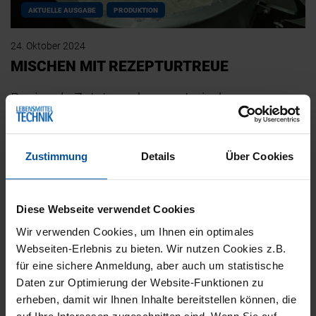
AKTUELLE AUSGABE
PRODUKTION
24. Oktober 2024
MISCHEN MIT REZEPTURTREUE
Regionale Zutaten oder vegetarische
Rezepturen: Die aktuellen FoodTrends bieten
reichlich Innovationspotenzial für Suppen und
Zustimmung
Details
Über Cookies
Eintöpfe. Damit diese…
Diese Webseite verwendet Cookies
Wir verwenden Cookies, um Ihnen ein optimales
Webseiten-Erlebnis zu bieten. Wir nutzen Cookies z.B.
für eine sichere Anmeldung, aber auch um statistische
Daten zur Optimierung der Website-Funktionen zu
erheben, damit wir Ihnen Inhalte bereitstellen können, die