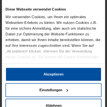
Diese Webseite verwendet Cookies
Wir verwenden Cookies, um Ihnen ein optimales
Webseiten-Erlebnis zu bieten. Wir nutzen Cookies z.B.
EVENTS
NEWS
AKTUELLE AUSGABE
für eine sichere Anmeldung, aber auch um statistische
Daten zur Optimierung der Website-Funktionen zu
17.03.2021
erheben, damit wir Ihnen Inhalte bereitstellen können, die
Digitalisierung als Win-win-Situation
auf Ihre Interessen zugeschnitten sind. Wenn Sie auf
„Akzeptieren“ klicken, stimmen Sie der Verwendung
Mit den wichtigen Zukunftsthemen
dieser Cookies zu. Sie können die Cookie-Einstellungen
Digitalisierung und Industrie 4.0 befasste
jederzeit ändern.
sich am 2. März der Fokustag "Where food
meets IT" der Initiative
Datenschutzerklärung
|
Impressum
Akzeptieren
smartFoodTechnologyOWL. Rund 100
Teilnehmer*innen loggten sich ein, verfolgten
Einstellungen
Reden und Präsentationen im…
Ablehnen