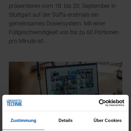
präsentieren vom 18. bis 20. September in
Stuttgart auf der Süffa erstmals ein
gemeinsames Dosiersystem. Mit einer
Füllgeschwindigkeit von bis zu 60 Portionen
pro Minute ist…
Zustimmung
Details
Über Cookies