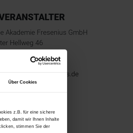
VERANSTALTER
ie Akademie Fresenius GmbH
lter Hellweg 46
4379 Dortmund
el.: 02 31 7 58 96-71
ww.akademie-fresenius.de
Über Cookies
QUICKLINKS
kies z.B. für eine sichere
ICS herunterladen
ben, damit wir Ihnen Inhalte
klicken, stimmen Sie der