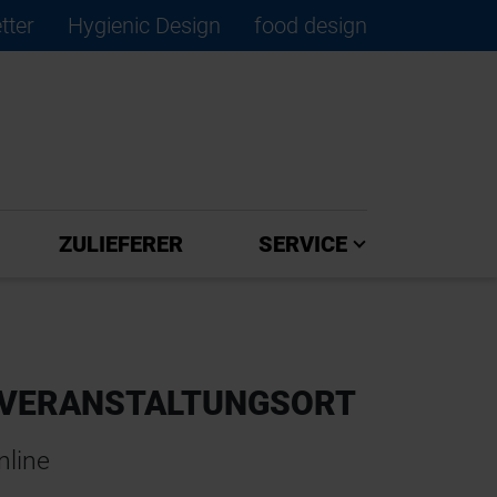
tter
Hygienic Design
food design
×
ZULIEFERER
SERVICE
VERANSTALTUNGSORT
nline