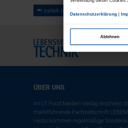
Verwendung dieser Cookies zu
zurück zur Kalender Übersicht
Datenschutzerklärung
|
Im
Ablehnen
Home
ÜBER UNS
Im LT Food Medien-Verlag erscheint di
marktführende Fachzeitschrift LEB
Hinzu kommen regelmäßige Sondera