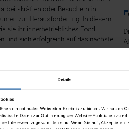
itarbeitskräften oder Besuchern in
umen zur Herausforderung. In diesem
e sie ihr innerbetriebliches Food
D
 und sich erfolgreich auf das nächste
A
4
T
w
Details
Cookies
nen ein optimales Webseiten-Erlebnis zu bieten. Wir nutzen Coo
tistische Daten zur Optimierung der Website-Funktionen zu erhe
 Ihre Interessen zugeschnitten sind. Wenn Sie auf „Akzeptieren“ 