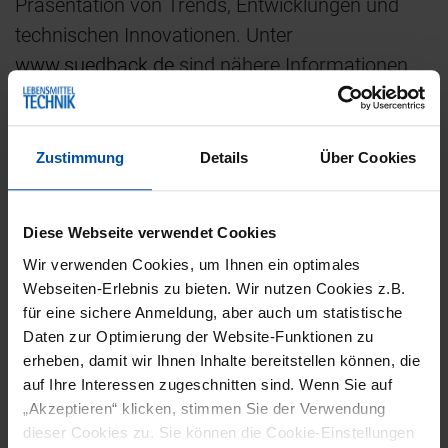
Präsentation von Trends, Entwicklungen und
technischen Innovationen. Unter
www.suedback.de
sind nähere Informationen
zu der Veranstaltung erhältlich.
Zustimmung
Details
Über Cookies
VERANSTALTUNGSORT
Stuttgart
Diese Webseite verwendet Cookies
Wir verwenden Cookies, um Ihnen ein optimales
Webseiten-Erlebnis zu bieten. Wir nutzen Cookies z.B.
VERANSTALTER
für eine sichere Anmeldung, aber auch um statistische
Daten zur Optimierung der Website-Funktionen zu
Landesmesse Stuttgart GmbH
erheben, damit wir Ihnen Inhalte bereitstellen können, die
Messepiazza 1
auf Ihre Interessen zugeschnitten sind. Wenn Sie auf
70629 Stuttgart
„Akzeptieren“ klicken, stimmen Sie der Verwendung
dieser Cookies zu. Sie können die Cookie-Einstellungen
Telefon: +49 7 11 1 85 60-0