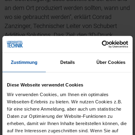
an dem Ort produziert werden sollten, wann und
wo sie gebraucht werden“, erklärt Conrad
Zanzinger, Technischer Leiter von Schubert
Additive Solutions. Das Ziel: den 3D-Druck
technischer Bauteile bei Kunden in einem
zuverlässigen, sicheren und qualitativ
hochwertigen Prozess zu gewährleisten. Um
Zustimmung
Details
Über Cookies
das umzusetzen, entschied sich die Schubert-
Tochter, einen eigenen 3D-Drucker für diese
Diese Webseite verwendet Cookies
Anforderungen zu entwickeln.
Wir verwenden Cookies, um Ihnen ein optimales
Gleichmäßig hohe Druckqualität
Webseiten-Erlebnis zu bieten. Wir nutzen Cookies z.B.
für eine sichere Anmeldung, aber auch um statistische
Wichtig war den Entwicklern, eine sehr einfache
Daten zur Optimierung der Website-Funktionen zu
Lösung zu gestalten, die ohne großes Know-
erheben, damit wir Ihnen Inhalte bereitstellen können, die
how von jedem genutzt werden kann. Der neue
auf Ihre Interessen zugeschnitten sind. Wenn Sie auf