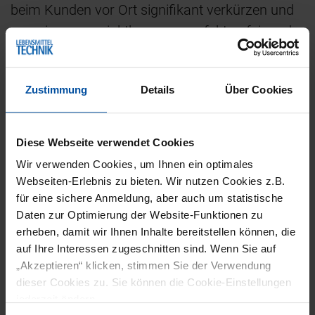
beim Kunden vor Ort signifikant verkürzen und
gemeinsam projektbezogen perfekt aufeinander
abgestimmte Schnittstellen liefern. Auf der
Fachpack stellen wir dazu unsere neuesten In-
Zustimmung
Details
Über Cookies
Line-Produktinspektionslösungen am Buhmann-
Stand vor.“
Diese Webseite verwendet Cookies
Im Fokus stehen dabei vor allem platzsparende
Wir verwenden Cookies, um Ihnen ein optimales
Kombisysteme, die Funktionen für das
Webseiten-Erlebnis zu bieten. Wir nutzen Cookies z.B.
Kontrollwägen, die Fremdkörperdetektion
für eine sichere Anmeldung, aber auch um statistische
mittels Metallsuch- oder
Daten zur Optimierung der Website-Funktionen zu
Röntgeninspektionssystem sowie optische
erheben, damit wir Ihnen Inhalte bereitstellen können, die
auf Ihre Interessen zugeschnitten sind. Wenn Sie auf
Inspektion zur Etikettenkontrolle vereinen.
„Akzeptieren“ klicken, stimmen Sie der Verwendung
Dorothee Buhmann, Gesch.ftsführerin von
dieser Cookies zu. Sie können die Cookie-Einstellungen
Buhmann Systeme, ergänzt: „Wir zeigen auf der
jederzeit ändern.