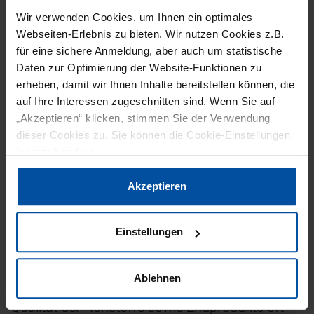
verdoppelt sich das maximale Fördervolumen
Wir verwenden Cookies, um Ihnen ein optimales
im Vergleich zur bislang vorhandenen Serie auf
Webseiten-Erlebnis zu bieten. Wir nutzen Cookies z.B.
100 Kubikmeter pro Stunde. „Es ist unser
für eine sichere Anmeldung, aber auch um statistische
Anspruch an das Hilge-Pumpenprogramm, mit
Daten zur Optimierung der Website-Funktionen zu
wenigen Baugrößen ein möglichst großes
erheben, damit wir Ihnen Inhalte bereitstellen können, die
auf Ihre Interessen zugeschnitten sind. Wenn Sie auf
Kennfeld abzudecken“, so Zickler. „Wir
„Akzeptieren“ klicken, stimmen Sie der Verwendung
reduzieren dadurch den Aufwand der
dieser Cookies zu. Sie können die Cookie-Einstellungen
Ersatzteilhaltung für die Anlagenbetreiber. Denn
jederzeit ändern.
je mehr unterschiedliche Baugrößen in einer
Datenschutzerklärung
|
Impressum
Akzeptieren
Prozesslinie vertreten sind, desto mehr
Gleitringdichtungen und O-Ringsätze müssen
vorgehalten werden.“
Einstellungen
In der Lebensmittelindustrie sind die
Ablehnen
Anforderungen an Reinheit und reproduzierbare
Qualität der Rohstoffe sowie Endprodukte oft