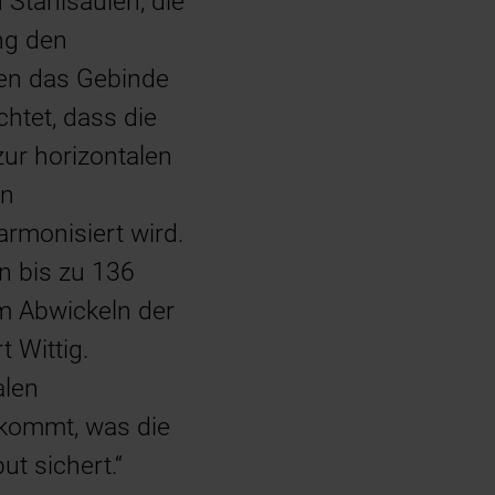
 Stahlsäulen, die
ng den
den das Gebinde
chtet, dass die
ur horizontalen
in
rmonisiert wird.
on bis zu 136
m Abwickeln der
t Wittig.
alen
 kommt, was die
ut sichert.“