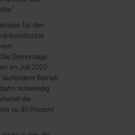
lte.“
Robopac für den
tränkeindustrie
 von
t. Die Demontage
en im Juli 2020
i laufendem Betrieb
gebahn notwendig
beitet die
bis zu 40 Prozent