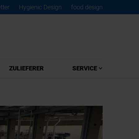
tter
Hygienic Design
food design
×
ZULIEFERER
SERVICE