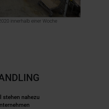
© Aetna Deutschland
 2020 innerhalb einer Woche
Bei der Entwi
Gegengewicht
HANDLING
el stehen nahezu
 Unternehmen