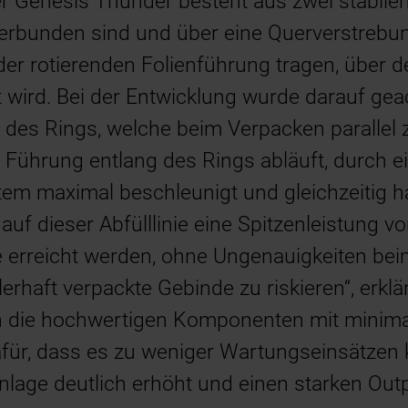
r Genesis Thunder besteht aus zwei stabilen
erbunden sind und über eine Querverstrebu
der rotierenden Folienführung tragen, über 
t wird. Bei der Entwicklung wurde darauf gea
 des Rings, welche beim Verpacken parallel z
Führung entlang des Rings abläuft, durch e
m maximal beschleunigt und gleichzeitig ha
uf dieser Abfülllinie eine Spitzenleistung v
e erreicht werden, ohne Ungenauigkeiten bei
erhaft verpackte Gebinde zu riskieren“, erklär
en die hochwertigen Komponenten mit minim
afür, dass es zu weniger Wartungseinsätzen
nlage deutlich erhöht und einen starken Outp