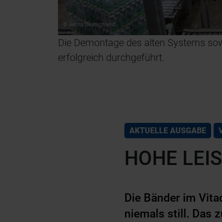
© Aetna Deutschland
Die Demontage des alten Systems sowi
erfolgreich durchgeführt.
ittke (Robopac
AKTUELLE AUSGABE
HOHE LEI
Die Bänder im Vita
niemals still. Das