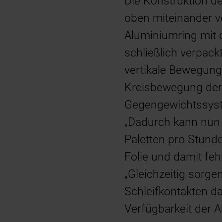
Die Konstruktion de
oben miteinander v
Aluminiumring mit 
schließlich verpack
vertikale Bewegung
Kreisbewegung der 
Gegengewichtssyste
„Dadurch kann nun a
Paletten pro Stund
Folie und damit fehl
„Gleichzeitig sorg
Schleifkontakten d
Verfügbarkeit der A