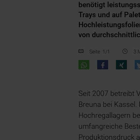
benötigt leistungs
Trays und auf Pale
Hochleistungsfolie
von durchschnittli
Seite
1
/1
3 M
Seit 2007 betreibt 
Breuna bei Kassel.
Hochregallagern beli
umfangreiche Best
Produktionsdruck a