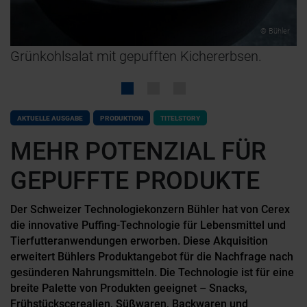
r
© Bühler
Grünkohlsalat mit gepufften Kichererbsen.
D
B
E
AKTUELLE AUSGABE
PRODUKTION
TITELSTORY
MEHR POTENZIAL FÜR
GEPUFFTE PRODUKTE
Der Schweizer Technologiekonzern Bühler hat von Cerex
die innovative Puffing-Technologie für Lebensmittel und
Tierfutteranwendungen erworben. Diese Akquisition
erweitert Bühlers Produktangebot für die Nachfrage nach
gesünderen Nahrungsmitteln. Die Technologie ist für eine
breite Palette von Produkten geeignet – Snacks,
Frühstückscerealien, Süßwaren, Backwaren und