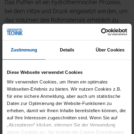
Das Puffen ist ein hydrothermischer Prozess,
bei dem Hitze und Druck eingesetzt werden, um
das Volumen des Rohmaterials erheblich zu
vergrößern. Voraussetzung für das Verfahren
ist, dass das Material zehn bis 14 Prozent
Wasser und 65 bis 75 Prozent Stärke enthält,
Zustimmung
Details
Über Cookies
wobei auch der Protein- und Fettgehalt das
Ergebnis beeinflusst. Gepuffte Produkte haben
Diese Webseite verwendet Cookies
mehrere Vorteile. Ihr größeres Volumen und ihre
Wir verwenden Cookies, um Ihnen ein optimales
Porosität machen sie leichter und knuspriger –
Webseiten-Erlebnis zu bieten. Wir nutzen Cookies z.B.
eine entscheidende Eigenschaft für Snacks und
für eine sichere Anmeldung, aber auch um statistische
Cerealien. Durch das Puffen werden die
Daten zur Optimierung der Website-Funktionen zu
Produkte besser verdaulich, da die Stärke
erheben, damit wir Ihnen Inhalte bereitstellen können, die
auf Ihre Interessen zugeschnitten sind. Wenn Sie auf
aufgespaltet wird und die Haltbarkeit wird
„Akzeptieren“ klicken, stimmen Sie der Verwendung
verbessert, indem es den Feuchtigkeitsgehalt
dieser Cookies zu. Sie können die Cookie-Einstellungen