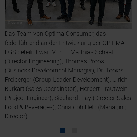
© Optima
S
Das Team von Optima Consumer, das
D
federführend an der Entwicklung der OPTIMA
d
EGS beteiligt war. V.l.n.r.: Matthias Schaal
I
(Director Engineering), Thomas Probst
a
(Business Development Manager), Dr. Tobias
Freiberger (Group Leader Development), Ulrich
Burkart (Sales Coordinator), Herbert Trautwein
(Project Engineer), Sieghardt Lay (Director Sales
Food & Beverages), Christoph Held (Managing
Director).