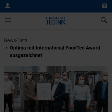
Ne
Login Menu
×
Home
News-Detail
Optima mit International FoodTec Award
ausgezeichnet