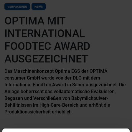
VERPACKUNG
NEWS
OPTIMA MIT
INTERNATIONAL
FOODTEC AWARD
AUSGEZEICHNET
Das Maschinenkonzept Optima EGS der OPTIMA
consumer GmbH wurde von der DLG mit dem
International FoodTec Award in Silber ausgezeichnet. Die
Anlage beherrscht das vollautomatische Evakuieren,
Begasen und Verschließen von Babymilchpulver-
Behältnissen im High-Care-Bereich und erhöht die
Produktionssicherheit erheblich.