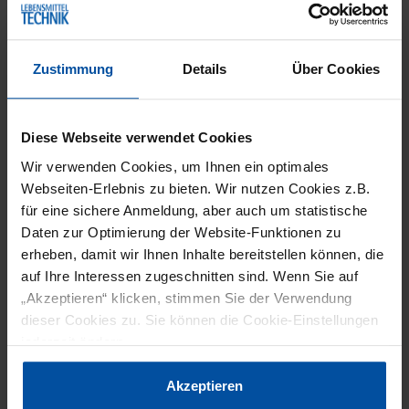
ARTIKELFAKTEN
Zustimmung
Details
Über Cookies
Der International FoodTec Award, der
renommierteste Innovationspreis im Bereich der
internationalen Lebensmitteltechnologie, wurde
Diese Webseite verwendet Cookies
in diesem Jahr zum elften Mal verliehen. Aus
Wir verwenden Cookies, um Ihnen ein optimales
Webseiten-Erlebnis zu bieten. Wir nutzen Cookies z.B.
zahlreichen Bewerbungen hat die internationale
für eine sichere Anmeldung, aber auch um statistische
Experten-Jury 20 Innovationen ausgewählt, die
Daten zur Optimierung der Website-Funktionen zu
mit einem Award in Gold oder Silber
erheben, damit wir Ihnen Inhalte bereitstellen können, die
ausgezeichnet werden.
„Wir freuen uns sehr
auf Ihre Interessen zugeschnitten sind. Wenn Sie auf
„Akzeptieren“ klicken, stimmen Sie der Verwendung
über diese Auszeichnung. Die Würdigung durch
dieser Cookies zu. Sie können die Cookie-Einstellungen
renommierte Experten der Lebensmittelbranche
jederzeit ändern.
bestätigt, dass wir unseren Kunden mehr
Produktionssicherheit, Produktqualität und
Datenschutzerklärung
|
Impressum
Akzeptieren