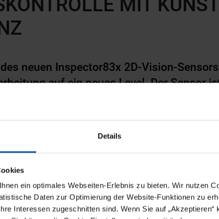
SKONTROLLE MIT KÜNST
ENZ
 des neuen Inspector83x 2D-Vision-Sensors 
rarbeitung auf ein neues Level. Der Sensor is
ank Künstlicher Intelligenz besonders für ty
en in der anspruchsvollen Hochgeschwindig
Details
inute
19. Juni 2024
Cookies
nen ein optimales Webseiten-Erlebnis zu bieten. Wir nutzen Coo
tistische Daten zur Optimierung der Website-Funktionen zu erhe
 Ihre Interessen zugeschnitten sind. Wenn Sie auf „Akzeptieren“ 