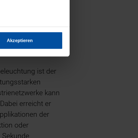
 die Konfiguration
uktionstempo. Erste
. Dazu benötigt die
hargen mit
Akzeptieren
ie auf die gleiche
Beleuchtung ist der
stungsstarken
trienetzwerke kann
Dabei erreicht er
pplikationen der
ktion oder
ro Sekunde