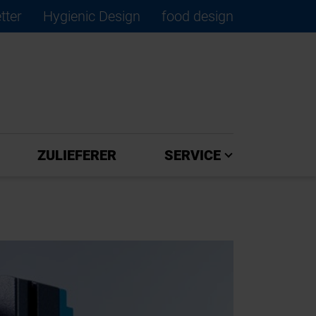
tter
Hygienic Design
food design
×
ZULIEFERER
SERVICE