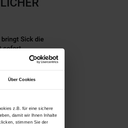
LICHER
bringt Sick die
t sofort
pische Inline-
keitsproduktion
Über Cookies
kies z.B. für eine sichere
ben, damit wir Ihnen Inhalte
klicken, stimmen Sie der