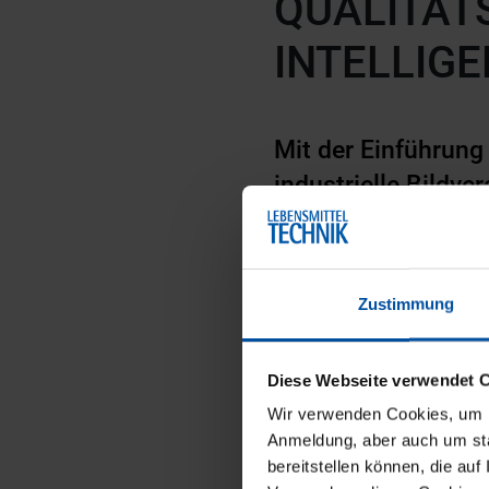
QUALITÄT
INTELLIG
Mit der Einführung
industrielle Bildve
einsatzbereit und d
Inspektionsaufgab
geeignet.
Zustimmung
Seite
1
/1
1 M
Diese Webseite verwendet 
Wir verwenden Cookies, um Ih
Anmeldung, aber auch um sta
bereitstellen können, die auf