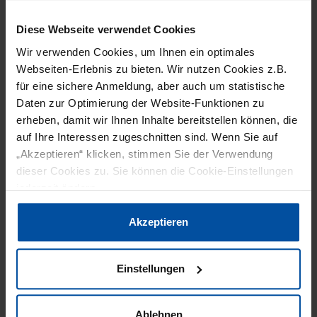
unterschiedliche Verpackungslösungen realisiert
werden. Damit ist die HSU 650 ein weiterer
Diese Webseite verwendet Cookies
Baustein der "Paperization"-Strategie von Illig im
Wir verwenden Cookies, um Ihnen ein optimales
Bereich Non-Food und trägt zur Umstellung auf
Webseiten-Erlebnis zu bieten. Wir nutzen Cookies z.B.
für eine sichere Anmeldung, aber auch um statistische
Papier und Pulpe bei.
Daten zur Optimierung der Website-Funktionen zu
erheben, damit wir Ihnen Inhalte bereitstellen können, die
Illig treibt Innovationen erfolgreich voran
auf Ihre Interessen zugeschnitten sind. Wenn Sie auf
„Umweltschonende Anwendungen stehen im
„Akzeptieren“ klicken, stimmen Sie der Verwendung
Fokus bei Packmittelherstellern. Die HSU 650
dieser Cookies zu. Sie können die Cookie-Einstellungen
dreht das technologische Rad in der Produktion
jederzeit ändern.
nachhaltiger und recyclebarer
Datenschutzerklärung
|
Impressum
Akzeptieren
Verpackungslösungen ein ganzes Stück weiter.
Die HSU 650 vereint unser langjähriges
Einstellungen
Expertenwissen mit dem stetigen Gedanken von
Innovation und Weiterentwicklung. Wir setzen
mit unserer Innovation Maßstäbe in Bezug auf
Ablehnen