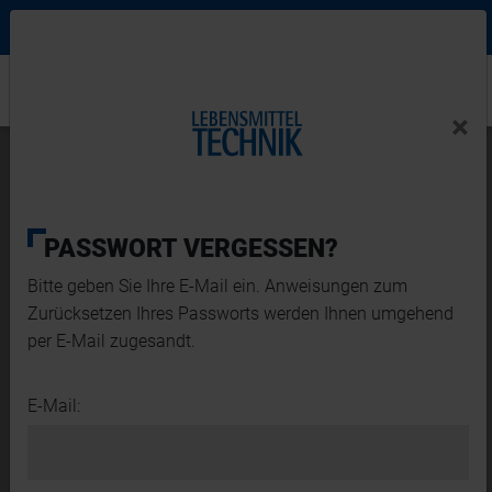
Ne
Login Menu
×
Home
×
Home
News-Detail
Neues Entwicklungszentrum für
Pulvertechnologie eröffnet
PASSWORT VERGESSEN?
Bitte geben Sie Ihre E-Mail ein. Anweisungen zum
Zurücksetzen Ihres Passworts werden Ihnen umgehend
per E-Mail zugesandt.
E-Mail: