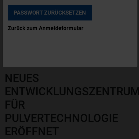
© Tetra Pak
Zurück zum Anmeldeformular
Das neue Product Development Centre von
Tetra Pak verfügt über eine voll ausgestattete
Pilotanlage mit modernster Pulvertechnologie.
PRODUKTION
NEWS
NEUES
ENTWICKLUNGSZENTRU
FÜR
PULVERTECHNOLOGIE
ERÖFFNET