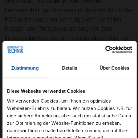
sicherstellt. Hersteller pulverförmiger
Lebensmittel und Getränke profitieren durch das
PDC unter anderem von folgenden Vorteilen:
Rezept- und Prozessvalidierung vor dem
industriellen Roll-out, um kostspielige Fehler zu
vermeiden und die Produktqualität zu sichern.
Reduzierte Entwicklungskosten und
Produktverluste bei gleichzeitig höherem Ertrag
Zustimmung
Details
Über Cookies
und schnellerer Markteinführung. Tests mit
sensiblen oder hochwertigen Zutaten unter
Diese Webseite verwendet Cookies
nahezu realen Produktionsbedingungen, um
Wir verwenden Cookies, um Ihnen ein optimales
Ausschuss zu minimieren und Stillstandzeiten
Webseiten-Erlebnis zu bieten. Wir nutzen Cookies z.B. für
zu vermeiden. Erfüllung von
eine sichere Anmeldung, aber auch um statistische Daten
Nachhaltigkeitszielen durch
zur Optimierung der Website-Funktionen zu erheben,
ressourcenschonende und effiziente
damit wir Ihnen Inhalte bereitstellen können, die auf Ihre
Interessen zugeschnitten sind. Wenn Sie auf