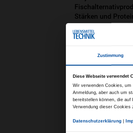
Fischalternativpro
Stärken und Protei
nach und sorgen fü
Reihe von Applikat
Zustimmung
Seite
1
/1
1 M
Diese Webseite verwendet 
Wir verwenden Cookies, um Ih
Anmeldung, aber auch um sta
Die pflanzenbasier
bereitstellen können, die auf
Verwendung dieser Cookies zu
Fischalternativen s
Problematiken wie 
Datenschutzerklärung
|
Im
Tiere steigt. Vegan