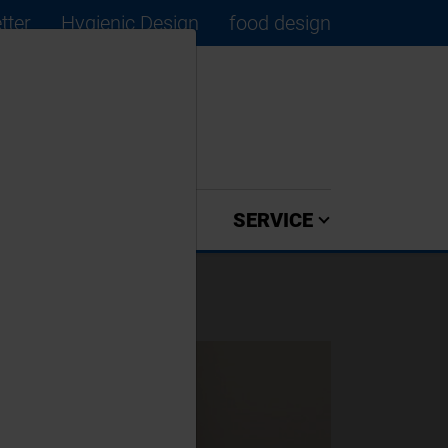
tter
Hygienic Design
food design
×
ZULIEFERER
SERVICE