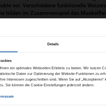
dukte vor. Verschiedene funktionelle Weizen
ne bilden im Zusammenspiel das Muskelflei
r das typische Mundgefühl. Im Baukasten-Pr
ionen ermöglicht.
Details
inute
22. Februar 2021
Cookies
nen ein optimales Webseiten-Erlebnis zu bieten. Wir nutzen Coo
tistische Daten zur Optimierung der Website-Funktionen zu erhe
te Ernährung wird immer beliebter und auch 
 Ihre Interessen zugeschnitten sind. Wenn Sie auf „Akzeptieren“ 
. Sie können die Cookie-Einstellungen jederzeit ändern.
teigt die Nachfrage, unter anderem das Bewu
überfischte Meere und schadstoff- und mikro
pressum
er Kabeljau, Lachs, Thunfisch, Backfisch un