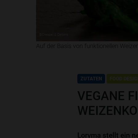
©Crespel & Deiters
Auf der Basis von funktionellen Weizen
ZUTATEN
FOOD DESIG
VEGANE F
WEIZENK
Loryma stellt ein 