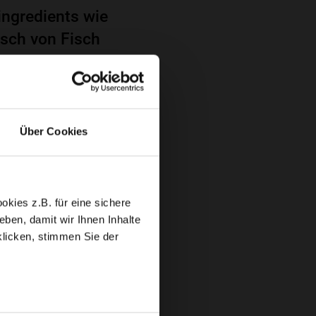
ingredients wie
sch von Fisch
inzip wird eine
Über Cookies
kies z.B. für eine sichere
ben, damit wir Ihnen Inhalte
für
klicken, stimmen Sie der
sstsein für
plastikbelastete
d Fischstäbchen sind