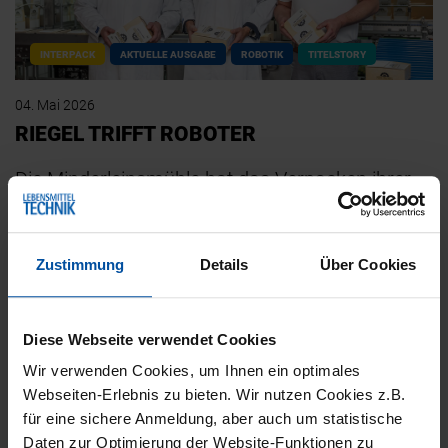
INTERPACK
AKTUELLE AUSGABE
ROBOTIK
TITELSTORY
04. Mai 2026
RIEGEL TRIFFT ROBOTER
Die Minderleinsmühle hat das Verpacken ihrer
Müsliriegel teilautomatisiert. Statt einer großen
Linie kommt eine kompakte Lösung auf gerade
Zustimmung
Details
Über Cookies
einmal 1,5…
Diese Webseite verwendet Cookies
Wir verwenden Cookies, um Ihnen ein optimales
Webseiten-Erlebnis zu bieten. Wir nutzen Cookies z.B.
für eine sichere Anmeldung, aber auch um statistische
Daten zur Optimierung der Website-Funktionen zu