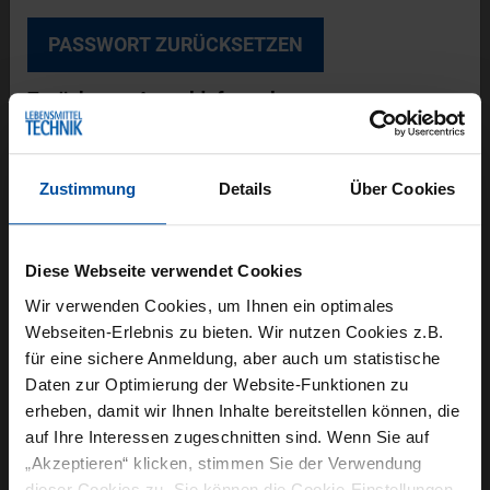
Saatgütern, Früchten und Gemüse oder bei
Verpackung und Automatisierung. Die Messe
bildet das gesamte Spektrum der
Zurück zum Anmeldeformular
Wertschöpfungskette vom Erzeuger bis zum
Verbraucher ab.
Zustimmung
Details
Über Cookies
VERANSTALTUNGSORT
Berlin
Diese Webseite verwendet Cookies
Wir verwenden Cookies, um Ihnen ein optimales
Webseiten-Erlebnis zu bieten. Wir nutzen Cookies z.B.
VERANSTALTER
für eine sichere Anmeldung, aber auch um statistische
Daten zur Optimierung der Website-Funktionen zu
erheben, damit wir Ihnen Inhalte bereitstellen können, die
Messe Berlin GmbH
auf Ihre Interessen zugeschnitten sind. Wenn Sie auf
Messedamm 22
„Akzeptieren“ klicken, stimmen Sie der Verwendung
14055 Berlin
dieser Cookies zu. Sie können die Cookie-Einstellungen