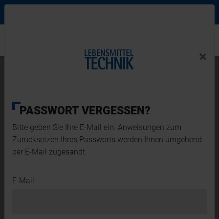
Ne
Login Menu
×
Home
×
Home
Termine
Event
FRUIT LOGISTICA
PASSWORT VERGESSEN?
Bitte geben Sie Ihre E-Mail ein. Anweisungen zum
Zurücksetzen Ihres Passworts werden Ihnen umgehend
Die Fruit Logistica ist die weltweit wichtigste
per E-Mail zugesandt.
Handelsmesse der Frischfruchtbranche und ihr
direkter Zugang zum globalen Markt. In hohem
E-Mail:
Tempo entstehen Neuerungen in allen
Segmenten – ob bei der Entwicklung von