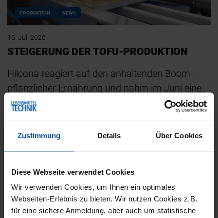
PRODUKTION
NEWS
15. Juli 2026
STEIGERUNG DER TOFU-PRODUKTION
Hilcona reagiert auf den anhaltenden Boom
pflanzlicher Ernährung und nahm im Juni eine
neue Tofu-Produktionsanlage am Standort
Landquart in Betrieb.…
Zustimmung
Details
Über Cookies
Diese Webseite verwendet Cookies
Wir verwenden Cookies, um Ihnen ein optimales
Webseiten-Erlebnis zu bieten. Wir nutzen Cookies z.B.
für eine sichere Anmeldung, aber auch um statistische