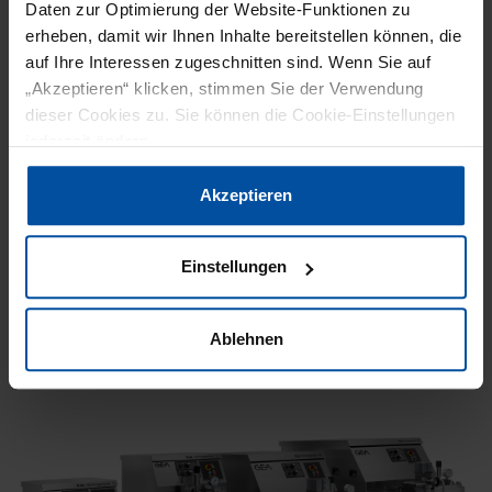
Daten zur Optimierung der Website-Funktionen zu
erheben, damit wir Ihnen Inhalte bereitstellen können, die
FORSCHUNG
PRODUKTION
NEWS
auf Ihre Interessen zugeschnitten sind. Wenn Sie auf
„Akzeptieren“ klicken, stimmen Sie der Verwendung
06. Juli 2026
dieser Cookies zu. Sie können die Cookie-Einstellungen
GEA-ZENTRUM FÜR INDUSTRIELLE
jederzeit ändern.
BIOTECHNOLOGIE
Datenschutzerklärung
|
Impressum
Akzeptieren
GEA hat sein Application and Technology Center
(ATC) für Biotechnologie und New Food von
Einstellungen
Hildesheim an den Standort Sarstedt verlagert.
Das Zentrum…
Ablehnen