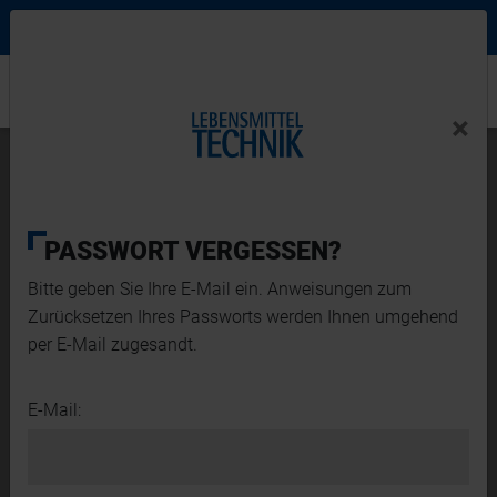
Ne
Login Menu
×
Home
×
Home
PRODUKTE
Verpackung
PRODUKTE
PASSWORT VERGESSEN?
Bitte geben Sie Ihre E-Mail ein. Anweisungen zum
Zurücksetzen Ihres Passworts werden Ihnen umgehend
per E-Mail zugesandt.
E-Mail: