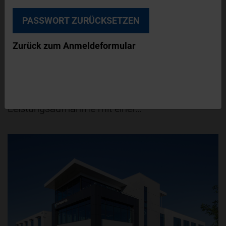
HYGIENIC DESIGN
VERPACKUNG
03. August 2026
REDUZIERUNG DES ENERGIEVERBRAUCHS
Zurück zum Anmeldeformular
Mit der ICA 4.3 erweitert Poly-clip System seine
Green Series um einen automatischen
Doppelclipper, der eine reduzierte
Leistungsaufnahme mit einer…