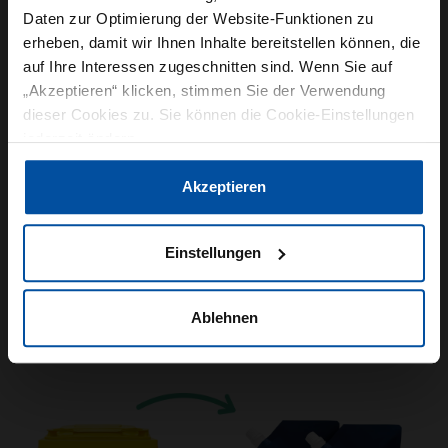
Daten zur Optimierung der Website-Funktionen zu
erheben, damit wir Ihnen Inhalte bereitstellen können, die
auf Ihre Interessen zugeschnitten sind. Wenn Sie auf
„Akzeptieren“ klicken, stimmen Sie der Verwendung
VERPACKUNG
ROBOTIK
AUTOMATISIERUNG
dieser Cookies zu. Sie können die Cookie-Einstellungen
jederzeit ändern.
07. Juli 2026
ROBOTER-ETIKETTIEREN VON SERRANO-
Datenschutzerklärung
|
Impressum
Akzeptieren
SCHINKEN
Jeder Serrano-Schinken muss mit einem Etikett
Einstellungen
versehen werden, damit sein Aufenthalt in den
verschiedenen Trocknungskammern steuerbar
Ablehnen
und…