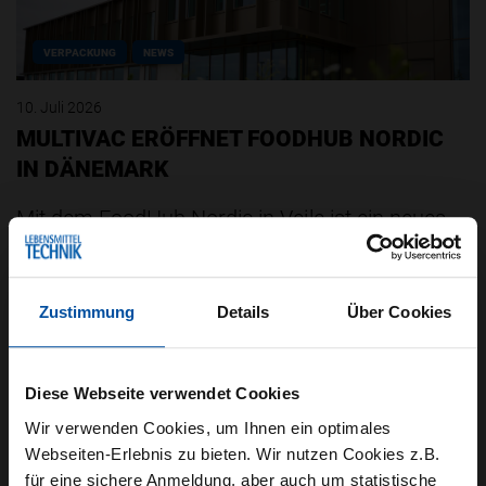
VERPACKUNG
NEWS
10. Juli 2026
MULTIVAC ERÖFFNET FOODHUB NORDIC
IN DÄNEMARK
Mit dem FoodHub Nordic in Vejle ist ein neues
Kompetenzzentrum für
Lebensmittelinnovationen entstanden. Auf 1.300
Quadratmetern können Kunden aus den…
Zustimmung
Details
Über Cookies
Diese Webseite verwendet Cookies
Wir verwenden Cookies, um Ihnen ein optimales
Webseiten-Erlebnis zu bieten. Wir nutzen Cookies z.B.
für eine sichere Anmeldung, aber auch um statistische