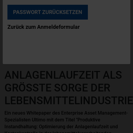
© Ultimo
Zurück zum Anmeldeformular
Ein neues Whitepaper rückt die Anlagenlaufzeit
als größte Sorge der Lebensmittelindustrie in
den Fokus.
BETRIEBSBEDARF
NEWS
ANLAGENLAUFZEIT ALS
GRÖSSTE SORGE DER
LEBENSMITTELINDUSTRIE
Ein neues Whitepaper des Enterprise Asset Management-
Spezialisten Ultimo mit dem Titel "Produktive
Instandhaltung: Optimierung der Anlagenlaufzeit und