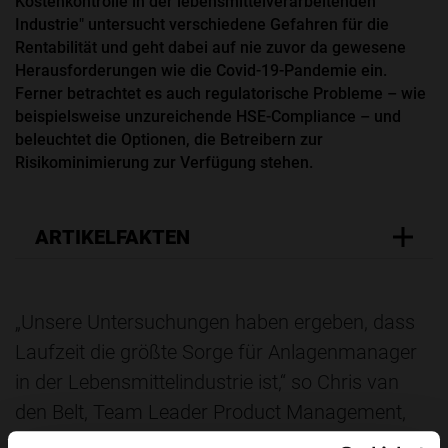
Kostenkontrolle in der lebensmittelverarbeitenden
Industrie" untersucht verschiedene Gefahren für die
Rentabilität und geht dabei auf nie zuvor da gewesene
Herausforderungen wie die Covid-19-Pandemie ein.
Ferner betrachtet es auch regulatorische Probleme – wie
beispielsweise unzureichende HSE-Compliance – und
beleuchtet die Optionen, die Betreibern zur
Risikominimierung zur Verfügung stehen.
ARTIKELFAKTEN
„Unsere Untersuchungen haben ergeben, dass
Laufzeit die größte Sorge für Anlagenmanager
in der Lebensmittelindustrie ist,“ so Chris van
den Belt, Team Leader Product Management,
Ultimo. „Das Management komplexer