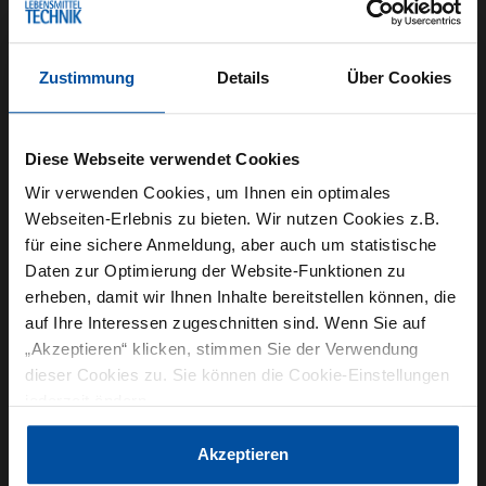
Herstellungsökosysteme unter Beachtung der
strengen Lebensmittelsicherheitsvorschriften
Zustimmung
Details
Über Cookies
und dem gleichzeitigen Streben nach besserer
Produktivität ist für viele Unternehmen eine
tägliche Herausforderung. Der Einsatz von
Diese Webseite verwendet Cookies
Enterprise Asset Management hilft dabei, die Art
Wir verwenden Cookies, um Ihnen ein optimales
und Weise wie Schlüsseldaten integriert und
Webseiten-Erlebnis zu bieten. Wir nutzen Cookies z.B.
für eine sichere Anmeldung, aber auch um statistische
gemanagt werden zu vereinfachen, wodurch
Daten zur Optimierung der Website-Funktionen zu
Betreiber eine bessere Kontrolle über den
erheben, damit wir Ihnen Inhalte bereitstellen können, die
Zustand ihrer Anlagen und die für die Wartung
auf Ihre Interessen zugeschnitten sind. Wenn Sie auf
anfallenden Kosten erhalten, was agilere
„Akzeptieren“ klicken, stimmen Sie der Verwendung
dieser Cookies zu. Sie können die Cookie-Einstellungen
Reaktionen auf potentielle Gefahren und neue
jederzeit ändern.
Gelegenheiten ermöglicht.“
Datenschutzerklärung
|
Impressum
Akzeptieren
Der Hintergrund: Die Kosten für Ausfallzeiten in