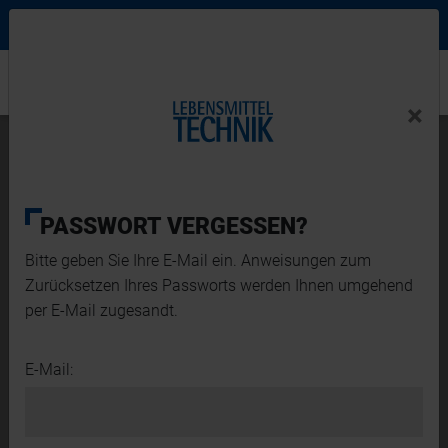
Ne
Login Menu
×
Home
×
Home
News-Detail
Anlagenlaufzeit als größte Sorge der
Lebensmittelindustrie
PASSWORT VERGESSEN?
Bitte geben Sie Ihre E-Mail ein. Anweisungen zum
Zurücksetzen Ihres Passworts werden Ihnen umgehend
per E-Mail zugesandt.
E-Mail: