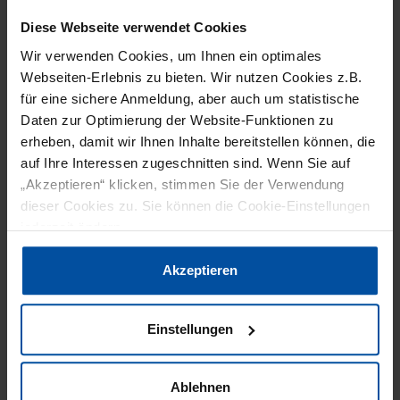
Faltschachtelkarton in der integrierten Zellstoff- und
Diese Webseite verwendet Cookies
Kartonfabrik von Metsä Board in Husum (Schweden) ist
abgeschlossen. Mit der Modernisierung der
Wir verwenden Cookies, um Ihnen ein optimales
Kartonmaschine 1 wurde die jährliche Leistungsfähigkeit
Webseiten-Erlebnis zu bieten. Wir nutzen Cookies z.B.
auf 600.000 Tonnen erhöht. Sie ist die größte und
für eine sichere Anmeldung, aber auch um statistische
modernste Kartonmaschine in Europa und stärkt die
Daten zur Optimierung der Website-Funktionen zu
Position des Unternehmens als Anbieter von
erheben, damit wir Ihnen Inhalte bereitstellen können, die
Faltschachtelkarton.
auf Ihre Interessen zugeschnitten sind. Wenn Sie auf
„Akzeptieren“ klicken, stimmen Sie der Verwendung
dieser Cookies zu. Sie können die Cookie-Einstellungen
ARTIKELFAKTEN
jederzeit ändern.
Datenschutzerklärung
|
Impressum
Akzeptieren
Die Maschine produziert Faltschachtelkarton,
der leichtgewichtig ist, ohne dabei an Festigkeit
Einstellungen
einzubüßen. Das senkt den Rohstoffverbrauch
und trägt zusätzlich dazu bei, den CO
-
2
Ablehnen