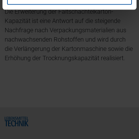
Fußabdruck von Verpackungen zu verringern.
Die Erweiterung der Faltschachtelkarton-
Kapazität ist eine Antwort auf die steigende
Nachfrage nach Verpackungsmaterialien aus
nachwachsenden Rohstoffen und wird durch
die Verlängerung der Kartonmaschine sowie die
Erhöhung der Trocknungskapazität realisiert.
Home