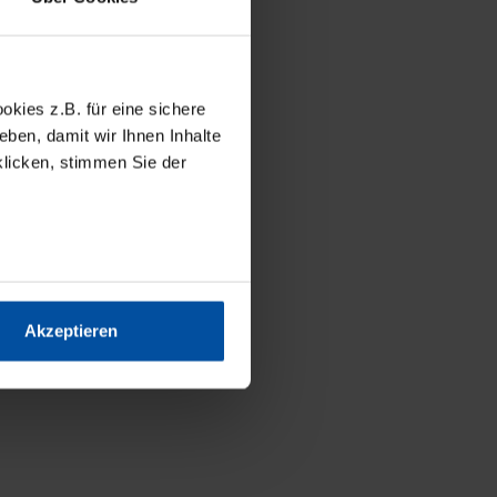
kies z.B. für eine sichere
l von Wika haben
ben, damit wir Ihnen Inhalte
e Blue Identity.
klicken, stimmen Sie der
gefärbt. Darüber
R-Code auf dem
andardisierten
Akzeptieren