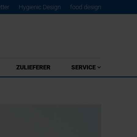
tter
Hygienic Design
food design
×
ZULIEFERER
SERVICE