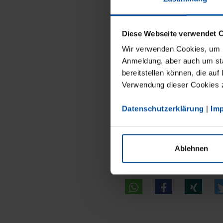
THERMOM
Diese Webseite verwendet 
Wir verwenden Cookies, um Ih
Die mechanischen 
Anmeldung, aber auch um sta
ein Facelift erhalt
bereitstellen können, die auf
Verwendung dieser Cookies zu
Alle sichtbaren El
hinaus verfügen di
Datenschutzerklärung
|
Im
Zifferblatt. Über 
Produktpass mit sä
Ablehnen
Seite
1
/1
1 M