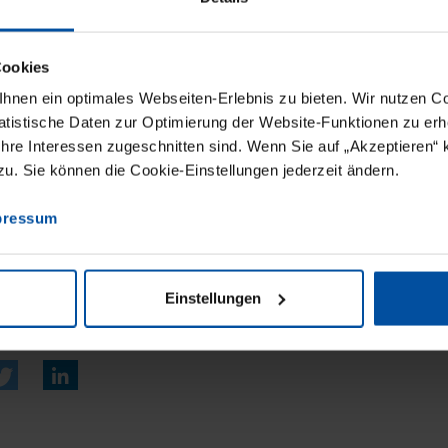
ETER
Cookies
nen ein optimales Webseiten-Erlebnis zu bieten. Wir nutzen Coo
Manometer und Thermometer aus CrNi-Stah
tistische Daten zur Optimierung der Website-Funktionen zu erhe
en. Im Design vereint sie jetzt eine sogenannt
 Ihre Interessen zugeschnitten sind. Wenn Sie auf „Akzeptieren“ 
. Sie können die Cookie-Einstellungen jederzeit ändern.
astomer-Teile sind im markentypischen Blau 
e Zeigermessgeräte ab sofort über einen Q
pressum
diesen gelangen Anwender direkt zu einem st
mtlichen Daten zu dem jeweiligen Gerät.
Einstellungen
inute
11. Oktober 2024