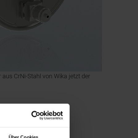
us CrNi-Stahl von Wika jetzt der
Über Cookies