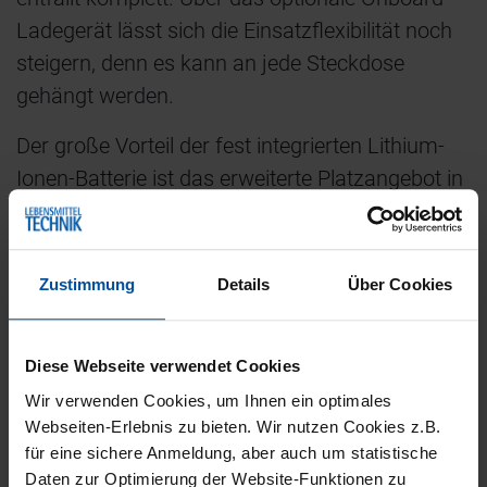
Ladegerät lässt sich die Einsatzflexibilität noch
steigern, denn es kann an jede Steckdose
gehängt werden.
Der große Vorteil der fest integrierten Lithium-
Ionen-Batterie ist das erweiterte Platzangebot in
der Fahrerkabine. Mit dem Wegfall des
traditionellen Batterieraums ist der Fußraum
spürbar gewachsen. Der Fahrer hat dadurch
Zustimmung
Details
Über Cookies
deutlich mehr Beinfreiheit, im Branchenvergleich
sind es 35 Prozent über dem Durchschnitt. Das
Diese Webseite verwendet Cookies
führt zu einem entspannteren Sitzen während
Wir verwenden Cookies, um Ihnen ein optimales
des Arbeitstages, erhöht Wohlbefinden und
Webseiten-Erlebnis zu bieten. Wir nutzen Cookies z.B.
Motivation des Fahrers und trägt zu einer
für eine sichere Anmeldung, aber auch um statistische
langfristigen Gesunderhaltung des Fahrers bei.
Daten zur Optimierung der Website-Funktionen zu