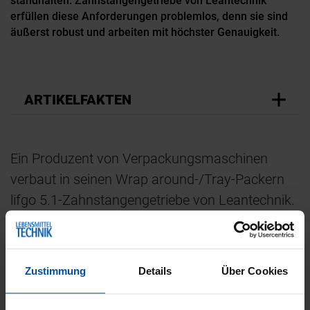
standhalten. Zahnstangengetriebe von Leantechnik
erfüllen diese Anforderungen problemlos, denn sie sind
äußerst robust und arbeiten mit höchster Genauigkeit.
ARTIKELFAKTEN
Ein Produzent von Verpackungsmaschinen
verbaut in seinen Wrap around-/Tray-Packern
lifgo 5.1-Zahnstangengetriebe von Leantechnik.
Die Packer umwickeln die Verpackung von
weichen Produkten wie Butter oder Margarine
mit einem Karton, der sie vor Beschädigungen
Zustimmung
Details
Über Cookies
schützt. In den Maschinen sorgen die lifgo-
Getriebe (3.800 Newton Hubkraft) für die exakte