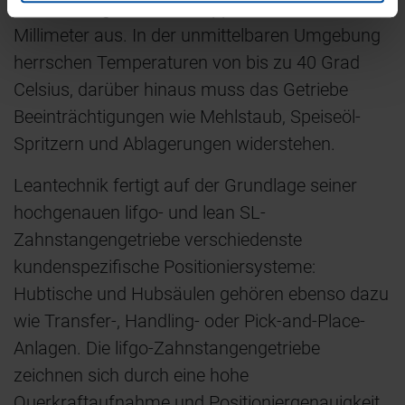
Newton insgesamt 65 Doppelhübe á 200
Millimeter aus. In der unmittelbaren Umgebung
herrschen Temperaturen von bis zu 40 Grad
Celsius, darüber hinaus muss das Getriebe
Beeinträchtigungen wie Mehlstaub, Speiseöl-
Spritzern und Ablagerungen widerstehen.
Leantechnik fertigt auf der Grundlage seiner
hochgenauen lifgo- und lean SL-
Zahnstangengetriebe verschiedenste
kundenspezifische Positioniersysteme:
Hubtische und Hubsäulen gehören ebenso dazu
wie Transfer-, Handling- oder Pick-and-Place-
Anlagen. Die lifgo-Zahnstangengetriebe
zeichnen sich durch eine hohe
Querkraftaufnahme und Positioniergenauigkeit