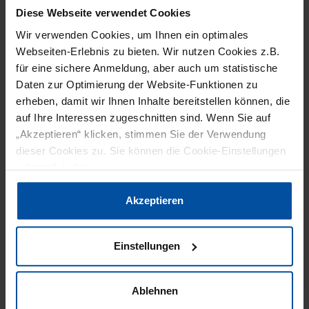
Führung der Vakuumeinrichtung, die für die
Diese Webseite verwendet Cookies
Zuführung der Kartonzuschnitte zuständig ist.
Wir verwenden Cookies, um Ihnen ein optimales
Webseiten-Erlebnis zu bieten. Wir nutzen Cookies z.B.
Dabei müssen die Zahnstangengetriebe
für eine sichere Anmeldung, aber auch um statistische
Höchstleistungen erbringen, denn die Packer
Daten zur Optimierung der Website-Funktionen zu
fertigen bis zu 25 Wrap around-Kartons sowie
erheben, damit wir Ihnen Inhalte bereitstellen können, die
mehr als 30 Lagen pro Minute. Das entspricht
auf Ihre Interessen zugeschnitten sind. Wenn Sie auf
„Akzeptieren“ klicken, stimmen Sie der Verwendung
einer Taktzeit von weniger als zwei Sekunden.
dieser Cookies zu. Sie können die Cookie-Einstellungen
jederzeit ändern.
Die Zahnstangengetriebe kommen aber auch in
der Backwarenindustrie zum Einsatz. Dort
Datenschutzerklärung
|
Impressum
Akzeptieren
übernimmt ein lifgo-Getriebe der Sondergröße
5.4 die synchrone Hubbewegung eines Kolbens,
Einstellungen
der weichen und klebrigen Rohteig einer Anlage
zur Weiterverarbeitung zuführt. Pro Minute führt
Ablehnen
das Getriebe mit einer Hubkraft von 25.000