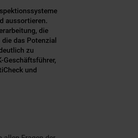
Inspektionssysteme
d aussortieren.
erarbeitung, die
 die das Potenzial
deutlich zu
LK-Geschäftsführer,
ltiCheck und
n allen Fragen der