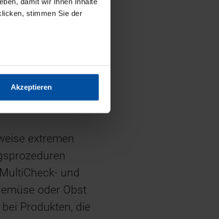
ben, damit wir Ihnen Inhalte
nwender aus der
klicken, stimmen Sie der
lüsselfertigen
ber Sonder- oder
Akzeptieren
te umfassen müssen
ilweise extremen
gsprozeduren
 MultiCheck- und
 Gemüse oder Obst
bei Produkten, die