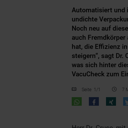
Automatisiert und 
undichte Verpacku
Noch neu auf diesem
auch Fremdkörper a
hat, die Effizienz 
steigern“, sagt Dr.
was sich hinter di
VacuCheck zum Ei
Seite
1
/1
7 M
Herr Dr. Cruse, mi