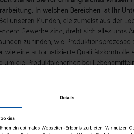
erarbeitung. In welchen Bereichen ist Ihr U
Bei unseren Kunden, die zumeist aus der Leb
ndem Gewerbe sind, dreht sich alles ums A
ösungen zu finden, wie Produktionsprozesse 
 wie eine automatisierte Qualitätskontrolle
e um die Produktsicherheit bei Lebensmitteln
eller Produktionsketten herrschen unterschi
ungen. Wie begegnen Sie diesen?
d exakt auf Kundenwunsch zugeschnittene Sy
Details
 Produktabläufe integrieren lassen. Umfangr
bstverständlichkeit, genauso wie die Einbin
Cookies
nen ein optimales Webseiten-Erlebnis zu bieten. Wir nutzen Coo
teams. Durch die Verwendung flexibler Hard