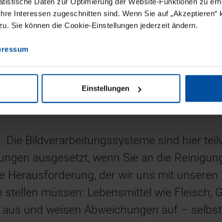
tistische Daten zur Optimierung der Website-Funktionen zu erhe
agen so auch optimal an die Wünsche der A
 Ihre Interessen zugeschnitten sind. Wenn Sie auf „Akzeptieren“ 
. Sie können die Cookie-Einstellungen jederzeit ändern.
assen. Unsere Kompetenzen reichen von sch
sungen mit voll integrierten Komponenten ü
pressum
hin zu detaillierten Machbarkeitsstudien.
Lebensmittelherstellung ist, dass die
Einstellungen
technologien verschiedenste Prozessschrit
as. Die Bildverarbeitungssysteme sind hier te
gen ausgesetzt, wenn Sie an die Reinigun
re Herausforderung, der wir uns mit unseren
stellen müssen: Lebensmittel wie Fleisch,
h aus und weisen Abweichungen auf – selbst 