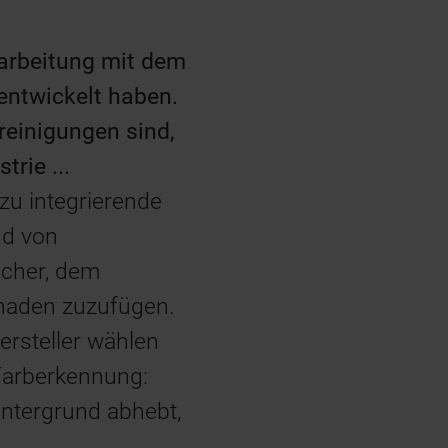
erarbeitung mit dem
entwickelt haben.
reinigungen sind,
rie ...
zu integrierende
nd von
ucher, dem
haden zuzufügen.
ersteller wählen
Farberkennung:
ntergrund abhebt,