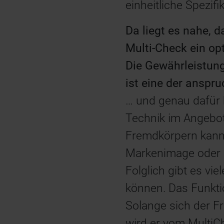
einheitliche Spezif
Da liegt es nahe, d
Multi-Check ein o
Die Gewährleistung
ist eine der anspru
… und genau dafür 
Technik im Angebot.
Fremdkörpern kann
Markenimage oder 
Folglich gibt es vi
können. Das Funkti
Solange sich der F
wird er vom MultiC