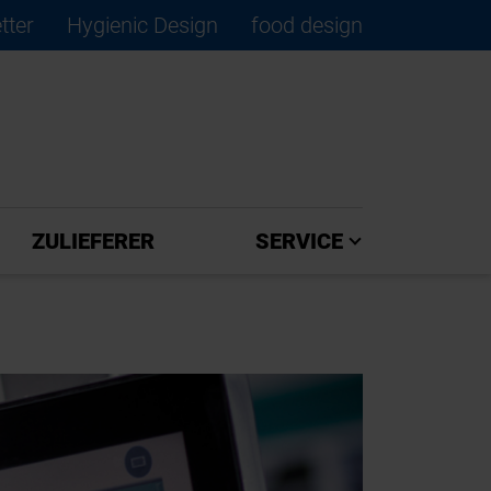
tter
Hygienic Design
food design
×
ZULIEFERER
SERVICE