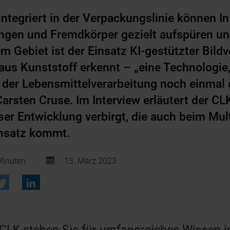
integriert in der Verpackungslinie können 
ngen und Fremdkörper gezielt aufspüren un
 Gebiet ist der Einsatz KI-gestützter Bildv
us Kunststoff erkennt – „eine Technologie,
in der Lebensmittelverarbeitung noch einmal 
 Carsten Cruse. Im Interview erläutert der C
eser Entwicklung verbirgt, die auch beim Mu
nsatz kommt.
inuten
13. März 2023
t CLK stehen Sie für umfangreiches Wissen i