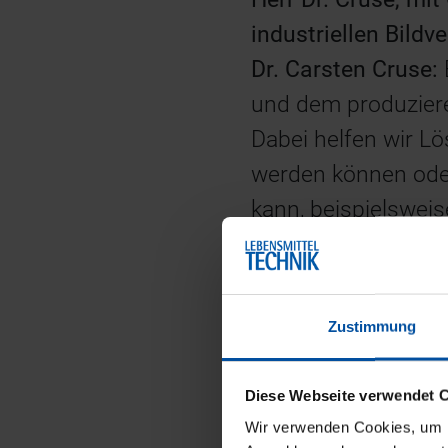
industriellen Bildv
Dr. Carsten Cruse:
und dem produziere
Dabei helfen wir L
werden können oder
kann, beispielsweis
Innerhalb industri
Qualitätsanforder
Unsere Stärken sin
Zustimmung
bereits bestehende
sind dabei eine Sel
Diese Webseite verwendet 
Wir verwenden Cookies, um Ih
unseren Entwickler