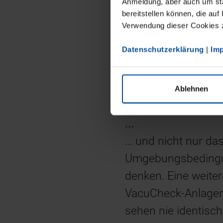
Anmeldung, aber auch um sta
können wir die Anl
bereitstellen können, die auf
Verwendung dieser Cookies zu
Food-Industrie anp
Automatisierungslö
Datenschutzerklärung
|
Im
Serienlösungen bis 
Ein Faktor bei der 
Ablehnen
Bildverarbeitungs
...
... und nicht nur d
Umgebungsbedingun
denken. Eine weite
VacuCheck-Anlagen 
sehen nie identisc