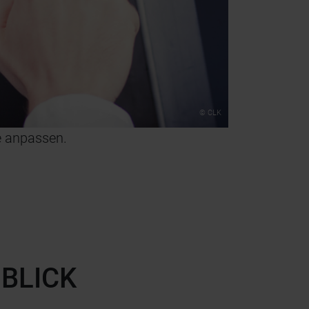
© CLK
se anpassen.
Der MultiChec
 BLICK