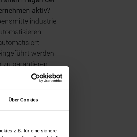
nternehmen aktiv?
ensmittelindustrie
utomatisieren.
automatisiert
 eingeführt werden
 zu garantieren.
edliche
steme, die sich in
Über Cookies
eiche Testläufe
dung des Kunden in
kies z.B. für eine sichere
- und Software