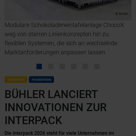
r
© Bühler
Modulare Schokoladeneintafelanlage ChocoX:
N
weg von starren Linienkonzepten hin zu
K
flexiblen Systemen, die sich an wechselnde
u
Marktanforderungen anpassen lassen.
INTERPACK
PRODUKTION
BÜHLER LANCIERT
INNOVATIONEN ZUR
INTERPACK
Die interpack 2026 steht für viele Unternehmen im