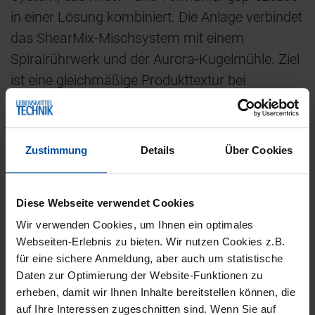
in einer Lösung kombiniert. Die Anlage verbindet
das ShearMix-Mischsystem mit einem
Spiralrührwerk und der Aurora-Kugelmühle. Ziel
ist eine gleichmäßige Produkttextur bei
gleichzeitig hoher Rezepturflexibilität. Laut
Unternehmen lassen sich sowohl fettarme als
auch fettreiche Rezepturen verarbeiten,
Zustimmung
Details
Über Cookies
während der Energieverbrauch im Vergleich zu
herkömmlichen Lösungen um bis zu 30 Prozent
Diese Webseite verwendet Cookies
sinken soll.
Wir verwenden Cookies, um Ihnen ein optimales
Für die Formgebung von Schokoladenprodukten
Webseiten-Erlebnis zu bieten. Wir nutzen Cookies z.B.
präsentiert Bühler die modulare
für eine sichere Anmeldung, aber auch um statistische
Daten zur Optimierung der Website-Funktionen zu
Schokoladeneintafelanlage ChocoX. Die
erheben, damit wir Ihnen Inhalte bereitstellen können, die
Plattform soll Herstellern ermöglichen,
auf Ihre Interessen zugeschnitten sind. Wenn Sie auf