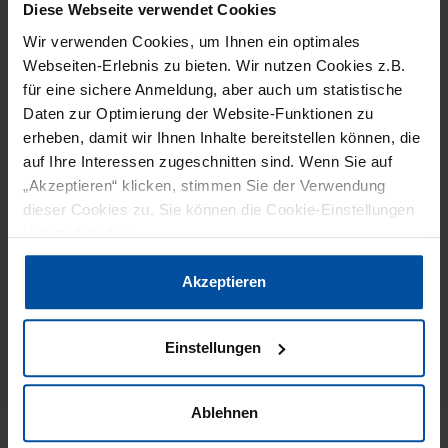
während des Wechsels nach etwa 40.000
Diese Webseite verwendet Cookies
Beuteln Reserve-Siegelbacken zum Einsatz
Wir verwenden Cookies, um Ihnen ein optimales
kamen. Das neue System verfügt über
Webseiten-Erlebnis zu bieten. Wir nutzen Cookies z.B.
für eine sichere Anmeldung, aber auch um statistische
Metallbänder mit PFAS-freier Beschichtung (also
Daten zur Optimierung der Website-Funktionen zu
ohne Polyfluoralkylsubstanzen). Mit diesem
erheben, damit wir Ihnen Inhalte bereitstellen können, die
System lassen sich bis zu einer Million Beutel
auf Ihre Interessen zugeschnitten sind. Wenn Sie auf
zuverlässig verschließen, bevor die
„Akzeptieren“ klicken, stimmen Sie der Verwendung
dieser Cookies zu. Sie können die Cookie-Einstellungen
Siegelstreifen gewechselt werden müssen.
jederzeit ändern.
Neues System steigert Rentabilität der
Datenschutzerklärung
|
Impressum
Akzeptieren
Maschine
Die durch das Smart Sealing System
reduzierten Stillstandzeiten und der geringere
Einstellungen
Fachkräftebedarf steigern die Rentabilität der
Maschine. Aktuell dauert der Austausch des
Ablehnen
Teflonbands bei Verwendung von Reserve-