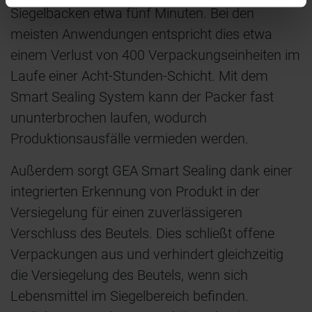
Siegelbacken etwa fünf Minuten. Bei den
meisten Anwendungen entspricht dies etwa
einem Verlust von 400 Verpackungseinheiten im
Laufe einer Acht-Stunden-Schicht. Mit dem
Smart Sealing System kann der Packer fast
ununterbrochen laufen, wodurch
Produktionsausfälle vermieden werden.
Außerdem sorgt GEA Smart Sealing dank einer
integrierten Erkennung von Produkt in der
Versiegelung für einen zuverlässigeren
Verschluss des Beutels. Dies schließt offene
Verpackungen aus und verhindert gleichzeitig
die Versiegelung des Beutels, wenn sich
Lebensmittel im Siegelbereich befinden.