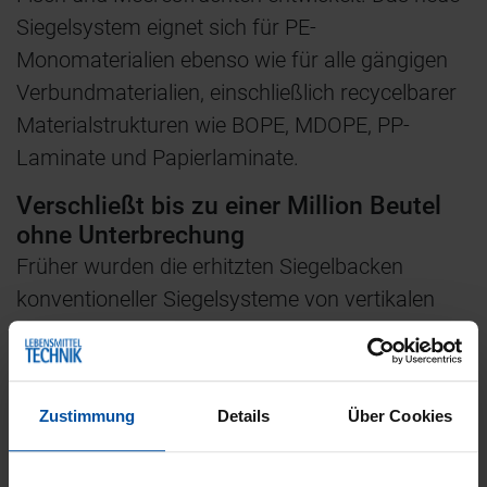
Siegelsystem eignet sich für PE-
Monomaterialien ebenso wie für alle gängigen
Verbundmaterialien, einschließlich recycelbarer
Materialstrukturen wie BOPE, MDOPE, PP-
Laminate und Papierlaminate.
Verschließt bis zu einer Million Beutel
ohne Unterbrechung
Früher wurden die erhitzten Siegelbacken
konventioneller Siegelsysteme von vertikalen
Verpackungsmaschinen üblicherweise mit
Teflonband geschützt, um ein Verkleben bei der
Verarbeitung von PE-Folien zu verhindern. Als
Zustimmung
Details
Über Cookies
Vorsichtsmaßnahme wurde das Band am Ende
jeder Acht-Stunden-Schicht ausgetauscht, wobei