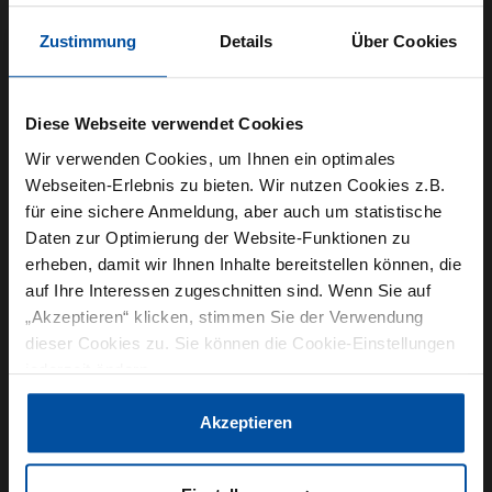
Aufbau wurde speziell auf die Anforderungen im
Zustimmung
Details
Über Cookies
Hochschulbetrieb zugeschnitten.
„Studierende sollen lernen, wie Prozesse
Diese Webseite verwendet Cookies
funktionieren und wie man sie gestaltet“, erklärt
Wir verwenden Cookies, um Ihnen ein optimales
Astrid Heller, Projektverantwortliche bei GEA und
Webseiten-Erlebnis zu bieten. Wir nutzen Cookies z.B.
Expertin für die Verarbeitung nichtalkoholischer
für eine sichere Anmeldung, aber auch um statistische
Getränke. „Mit dieser Konfiguration können sie
Daten zur Optimierung der Website-Funktionen zu
Prozessabläufe realitätsnah variieren,
erheben, damit wir Ihnen Inhalte bereitstellen können, die
auf Ihre Interessen zugeschnitten sind. Wenn Sie auf
Schaltpunkte nachvollziehen und gleichzeitig die
„Akzeptieren“ klicken, stimmen Sie der Verwendung
hohen Hygiene- und Effizienzstandards der
dieser Cookies zu. Sie können die Cookie-Einstellungen
industriellen Produktion kennenlernen.“
jederzeit ändern.
Die besondere Verschaltungsmatrix erlaubt es,
Datenschutzerklärung
|
Impressum
Akzeptieren
Prozessabschnitte gezielt zu- oder
abzuschalten. So lassen sich komplette