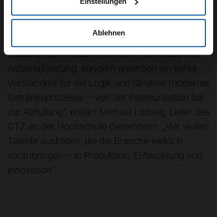
Einstellungen
Prozessketten aufbauen, verändern und
analysieren. Dieser Ansatz geht weit über die
Ablehnen
klassische Schulungstechnik hinaus. „Unsere
Studierenden erleben hier nicht nur industrielle
Automatisierung, sondern erwerben ein tiefes
Verständnis für die Logik und Struktur moderner
Getränkeprozesse – von der Pasteurisation bis
zur Abfüllung“, erklärt Michael Ludwig, Leiter des
GTZ an der Hochschule Geisenheim. „Wir wollen
Talente ausbilden, die die Branche wirklich
voranbringen – in Produktion, Entwicklung und
Innovation.“