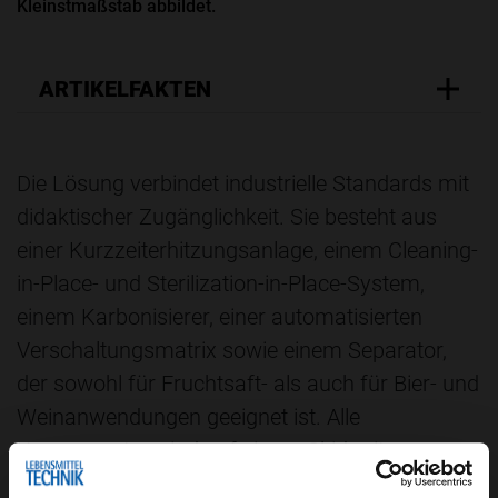
Kleinstmaßstab abbildet.
ARTIKELFAKTEN
Die Lösung verbindet industrielle Standards mit
didaktischer Zugänglichkeit. Sie besteht aus
einer Kurzzeiterhitzungsanlage, einem Cleaning-
in-Place- und Sterilization-in-Place-System,
einem Karbonisierer, einer automatisierten
Verschaltungsmatrix sowie einem Separator,
der sowohl für Fruchtsaft- als auch für Bier- und
Weinanwendungen geeignet ist. Alle
Komponenten sind auf einem Skid mit
integriertem Wartungsgang montiert. Dieser