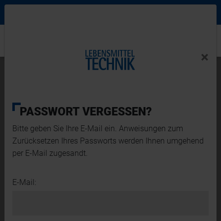
Ne
Login Menu
×
Home
×
Home
News-Detail
Prozesstechnik für Forschung und Lehre
PASSWORT VERGESSEN?
Bitte geben Sie Ihre E-Mail ein. Anweisungen zum
Zurücksetzen Ihres Passworts werden Ihnen umgehend
per E-Mail zugesandt.
E-Mail: