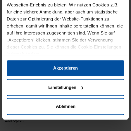
erhebliche Kostentreiber. Eines der wichtigsten
Webseiten-Erlebnis zu bieten. Wir nutzen Cookies z.B.
Anliegen für die Bell Food Group war der
für eine sichere Anmeldung, aber auch um statistische
Umstieg von Papier hin zu einem digitalen
Daten zur Optimierung der Website-Funktionen zu
erheben, damit wir Ihnen Inhalte bereitstellen können, die
Informationsfluss, beispielsweise bei der
auf Ihre Interessen zugeschnitten sind. Wenn Sie auf
Bearbeitung von Rezepturen, bei Bestellungen
„Akzeptieren“ klicken, stimmen Sie der Verwendung
oder der
Rückverfolgung
.
dieser Cookies zu. Sie können die Cookie-Einstellungen
jederzeit ändern.
Mit einer Fläche von 65.000 Quadratmetern, 120
Vollzeitmitarbeitern und einer Kapazität von
Datenschutzerklärung
|
Impressum
Akzeptieren
5.000 Tonnen Rohschinken (einschließlich der
begehrten Sorte Jamon Ibérico) ist die Fabrik
Einstellungen
von Bell Spanien südwestlich von Madrid eine
der wichtigsten Produktionsstätten für den
Ablehnen
Rohschinkenumsatz des Unternehmens in
Europa.