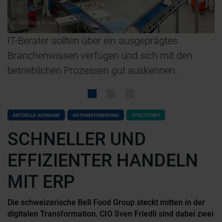
© Bell Food Group
IT-Berater sollten über ein ausgeprägtes
„
Branchenwissen verfügen und sich mit den
s
nd
betrieblichen Prozessen gut auskennen.
D
U
F
I
AKTUELLE AUSGABE
AUTOMATISIERUNG
TITELSTORY
SCHNELLER UND
EFFIZIENTER HANDELN
MIT ERP
Die schweizerische Bell Food Group steckt mitten in der
digitalen Transformation. CIO Sven Friedli sind dabei zwei