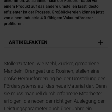
bekommen. Je schneller sich der Förderer dabei von
e
(
einem Produkt auf das andere umstellen lässt, desto
effizienter ist der Prozess. Großbäckereien können jetzt
ö
von einem Industrie 4.0-fähigem Vakuumförderer
M
profitieren.
D
w
ARTIKELFAKTEN
s
Stollenzutaten, wie Mehl, Zucker, gemahlene
Mandeln, Orangeat und Rosinen, stellen eine
große Herausforderung bei der Umstellung des
Fördersystems auf das neue Material dar. Denn
sie muss manuell durch erfahrene Mitarbeiter
erfolgen, die neben der richtigen Auslegung der
Leistungsparameter auch über Jahre ein