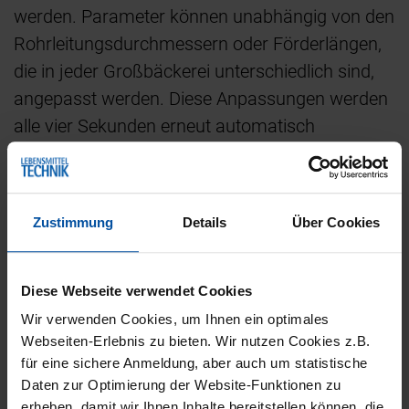
werden. Parameter können unabhängig von den
Rohrleitungsdurchmessern oder Förderlängen,
die in jeder Großbäckerei unterschiedlich sind,
angepasst werden. Diese Anpassungen werden
alle vier Sekunden erneut automatisch
überprüft. Damit erfolgt die Umstellung nicht nur
schneller, in zehn Minuten statt einer Stunde,
sondern auch zuverlässiger.
Zustimmung
Details
Über Cookies
Möglich wird das durch die Kombination aus
Sensoren, elektrischer Steuereinheit und
Diese Webseite verwendet Cookies
intelligenter Software. Eine elektrische
Wir verwenden Cookies, um Ihnen ein optimales
Steuereinheit reguliert die Zulufteinheit
Webseiten-Erlebnis zu bieten. Wir nutzen Cookies z.B.
automatisch auf Basis von strategisch
für eine sichere Anmeldung, aber auch um statistische
platzierten Vakuum- und Drucksensoren. Über
Daten zur Optimierung der Website-Funktionen zu
erheben, damit wir Ihnen Inhalte bereitstellen können, die