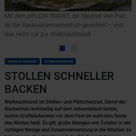
© Piab
Mit dem piFLOW SMART, der Neuheit von Piab,
D
rd
ist der Backwarennachschub gesichert – und
v
das nicht nur zur Weihnachtszeit.
m
v
S
g
AKTUELLE AUSGABE
AUTOMATISIERUNG
V
STOLLEN SCHNELLER
p
BACKEN
K
g
Weihnachtszeit ist Stollen- und Plätzchenzeit. Damit der
E
Nachschub rechtzeitig auf dem Adventstisch landet,
ng
L
laufen Großbäckereien vor dem Fest im wahrsten Sinne
des Wortes heiß. Es gilt, große Mengen von Zutaten in der
z
richtigen Menge und Zusammensetzung in die Mischer zu
F