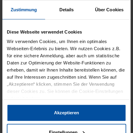
rund 100.000 Quadratmeter. Mit einem Anteil von 63
Zustimmung
Details
Über Cookies
Prozent der nicht aus Deutschland stammenden
Aussteller war die diesjährige Leitmesse der globalen
Prozessindustrie die internationalste aller Zeiten. Vom
Diese Webseite verwendet Cookies
Messepublikum kam jeder zweite Teilnehmer (48,9
Prozent) aus dem Ausland.
Wir verwenden Cookies, um Ihnen ein optimales
Webseiten-Erlebnis zu bieten. Wir nutzen Cookies z.B.
für eine sichere Anmeldung, aber auch um statistische
ARTIKELFAKTEN
Daten zur Optimierung der Website-Funktionen zu
erheben, damit wir Ihnen Inhalte bereitstellen können, die
auf Ihre Interessen zugeschnitten sind. Wenn Sie auf
„Akzeptieren“ klicken, stimmen Sie der Verwendung
Zudem wurde neben der Ausstellung das
dieser Cookies zu. Sie können die Cookie-Einstellungen
hochkarätige und breite Kongressprogramm
jederzeit ändern.
mit über 900 Vorträgen, Diskussionsrunden und
Datenschutzerklärung
|
Impressum
Akzeptieren
Workshops von mehr als 30.000 Zuhörern
bestens angenommen. Hier stießen vor allem
Wasserstoffthemen sowie Vorträge zur
Einstellungen