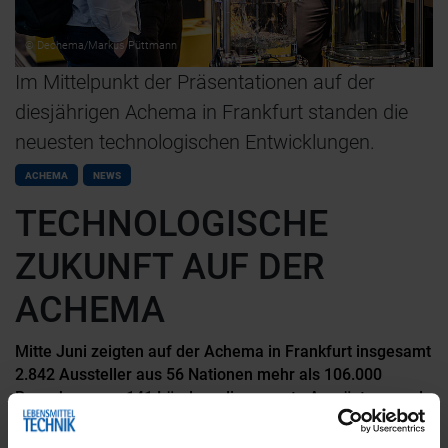
© Dechema/Markus Püttmann
Im Mittelpunkt der Präsentationen auf der
diesjährigen Achema in Frankfurt standen die
neuesten technologischen Entwicklungen.
ACHEMA
NEWS
TECHNOLOGISCHE
ZUKUNFT AUF DER
ACHEMA
Mitte Juni zeigten auf der Achema in Frankfurt insgesamt
2.842 Aussteller aus 56 Nationen mehr als 106.000
Besuchern aus 141 Ländern die neueste Ausrüstung und
innovative Verfahren für die Chemie-, Pharma- und
Lebensmittelindustrie. Die Präsentationsfläche betrug