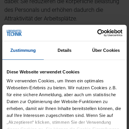
dabei: Sie reduzieren die körperliche Belastung
des Personals und erhöhen dadurch die
Attraktivität der Arbeitsplätze.
Gleichzeitig vereinfachen die Hebehilfen zentrale
Abläufe, indem sie bei Tätigkeiten unterstützen,
die zuvor nur mit großem Kraftaufwand oder
Zustimmung
Details
Über Cookies
dem Einsatz mehrerer Mitarbeitenden möglich
waren. „Eine Person genügt, um mit dem intuitiv
Diese Webseite verwendet Cookies
bedienbaren Schlauchheber schwere oder
Wir verwenden Cookies, um Ihnen ein optimales
sperrige Güter präzise und sicher zu bewegen“,
Webseiten-Erlebnis zu bieten. Wir nutzen Cookies z.B.
erklärt Wenninghoff. Das Materialhandling
für eine sichere Anmeldung, aber auch um statistische
gelingt zudem in kürzeren Taktzeiten und dank
Daten zur Optimierung der Website-Funktionen zu
erheben, damit wir Ihnen Inhalte bereitstellen können, die
optimal konfigurierter Vakuumgreifer besonders
auf Ihre Interessen zugeschnitten sind. Wenn Sie auf
materialschonend.
„Akzeptieren“ klicken, stimmen Sie der Verwendung