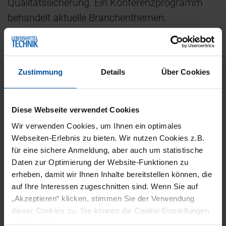
Qualitätssicherung. Ein Konferenzprogramm
behandelt aktuelle Branchenthemen.
VERANSTALTUNGSORT
Zustimmung
Details
Über Cookies
Frankfurt am Main
Diese Webseite verwendet Cookies
VERANSTALTER
Wir verwenden Cookies, um Ihnen ein optimales
Webseiten-Erlebnis zu bieten. Wir nutzen Cookies z.B.
Informa Markets B.V.
für eine sichere Anmeldung, aber auch um statistische
Strawinskylaan 763 WTC
Daten zur Optimierung der Website-Funktionen zu
erheben, damit wir Ihnen Inhalte bereitstellen können, die
1077 XX Amsterdam
auf Ihre Interessen zugeschnitten sind. Wenn Sie auf
Niederlande
„Akzeptieren“ klicken, stimmen Sie der Verwendung
Tel.: 00 31 20 7 081 60 0
dieser Cookies zu. Sie können die Cookie-Einstellungen
www.informamarkets.com
jederzeit ändern.