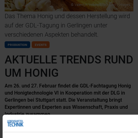
© Valentyn Volkov/iStock/Getty Images
Das Thema Honig und dessen Herstellung wird
auf der GDL-Tagung in Gerlingen unter
verschiedenen Aspekten behandelt.
PRODUKTION
EVENTS
AKTUELLE TRENDS RUND
UM HONIG
Am 26. und 27. Februar findet die GDL-Fachtagung Honig
und Honigtechnologie VI in Kooperation mit der DLG in
Gerlingen bei Stuttgart statt. Die Veranstaltung bringt
Expertinnen und Experten aus Wissenschaft, Praxis und
Industrie zusammen.
ARTIKELFAKTEN