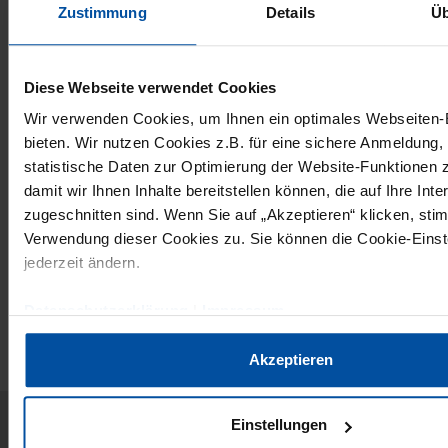
Zustimmung
Details
Üb
Im Fokus stehen aktuelle Entwicklungen der
Diese Webseite verwendet Cookies
Honiganalytik, technologische Trends sowie
Wir verwenden Cookies, um Ihnen ein optimales Webseiten-E
Qualitäts- und Marktfragen. Das Programm ist
bieten. Wir nutzen Cookies z.B. für eine sichere Anmeldung
statistische Daten zur Optimierung der Website-Funktionen 
auf der GDL-Website unter
www.gdl-
damit wir Ihnen Inhalte bereitstellen können, die auf Ihre Int
ev.org/images/veranstaltungen/Programme/PR_
zugeschnitten sind. Wenn Sie auf „Akzeptieren“ klicken, sti
zu finden.
Verwendung dieser Cookies zu. Sie können die Cookie-Einst
jederzeit ändern.
Datenschutzerklärung
|
Impressum
Akzeptieren
Einstellungen
Home