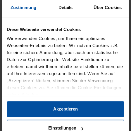
Daher ist der Einsatz von Backlipasen bei der
Zustimmung
Details
Über Cookies
Herstellung von Feinen Backwaren bislang nicht
möglich. Wünschenswert wäre dies jedoch, um
eine hohe Produktqualität sicherzustellen – und
Diese Webseite verwendet Cookies
zwar ohne den Einsatz von Zusatzstoffen wie
Wir verwenden Cookies, um Ihnen ein optimales
Emulgatoren, die bislang zumeist zum Einsatz
Webseiten-Erlebnis zu bieten. Wir nutzen Cookies z.B.
für eine sichere Anmeldung, aber auch um statistische
kommen und mit den entsprechenden E-
Daten zur Optimierung der Website-Funktionen zu
Nummern deklariert werden müssen. Da
erheben, damit wir Ihnen Inhalte bereitstellen können, die
Enzyme durch das Backen inaktiviert werden
auf Ihre Interessen zugeschnitten sind. Wenn Sie auf
und somit keine technologische Funktion mehr
„Akzeptieren“ klicken, stimmen Sie der Verwendung
dieser Cookies zu. Sie können die Cookie-Einstellungen
erfüllen, erfüllen sie die Kriterien für Clean-Label-
jederzeit ändern.
Produkte und müssen im Zutatenverzeichnis
nicht aufgeführt werden.
Datenschutzerklärung
|
Impressum
Akzeptieren
Wie bei der Herstellung von Feinen Backwaren
die positiven Eigenschaften von Backlipasen
Einstellungen