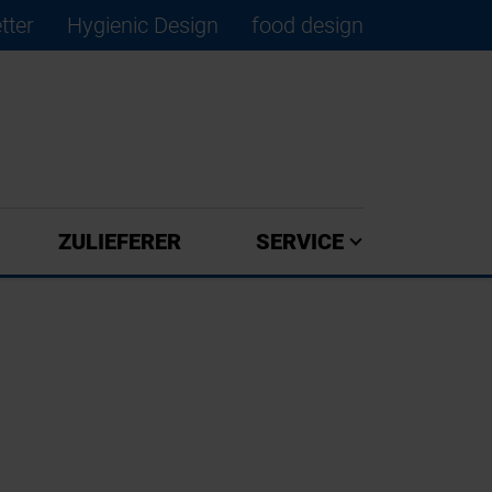
tter
Hygienic Design
food design
×
ZULIEFERER
SERVICE