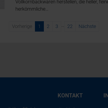
Vollkornbackwaren herstellen, die heller, fein
herkömmliche…
…
Vorherige
1
2
3
22
Nächste
KONTAKT
I