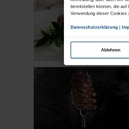
bereitstellen können, die auf
Verwendung dieser Cookies zu
Datenschutzerklärung
|
Im
Ablehnen