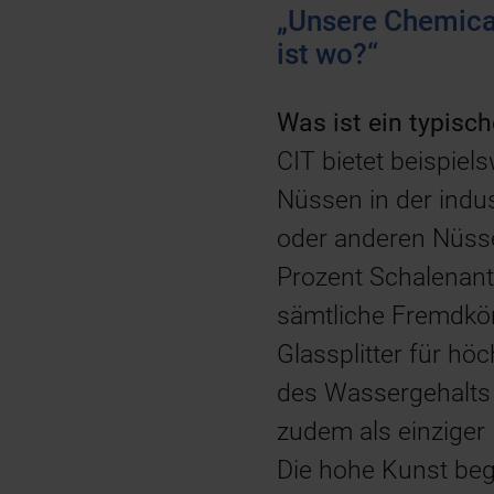
„Unsere Chemical
ist wo?“
Was ist ein typisc
CIT bietet beispie
Nüssen in der indu
oder anderen Nüss
Prozent Schalenante
sämtliche Fremdkörp
Glassplitter für h
des Wassergehalts b
zudem als einziger 
Die hohe Kunst beg