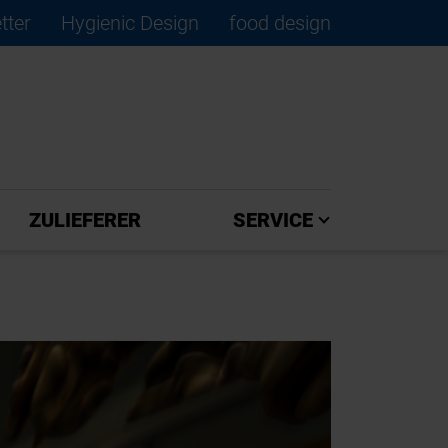
tter
Hygienic Design
food design
×
ZULIEFERER
SERVICE