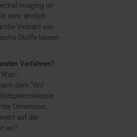
ctral Imaging ist
kt sehr ähnlich
roße Vielzahl von
ische Stoffe lassen
benden Verfahren?
"Was",
 nach dem "Wo"
ildspektroskopie,
ritte Dimension,
siert auf der
st wo?