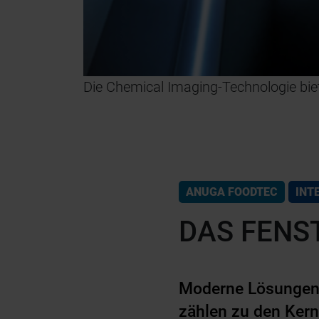
© Insort
 überall in
Die Chemical Imaging-Technologie bi
ANUGA FOODTEC
INT
DAS FENS
Moderne Lösungen f
zählen zu den Kern