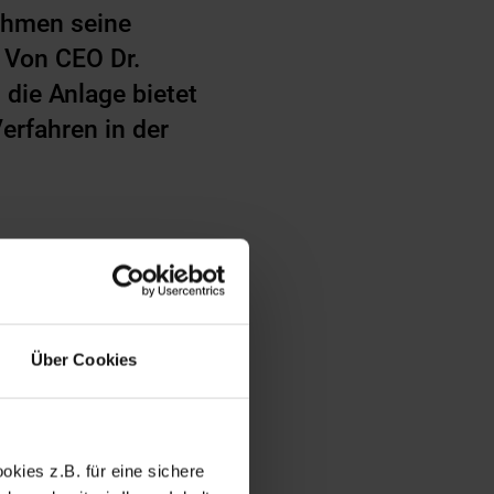
nehmen seine
. Von CEO Dr.
 die Anlage bietet
erfahren in der
Über Cookies
ringt die
. Warum sind es vor
kies z.B. für eine sichere
rteile: Sie sind